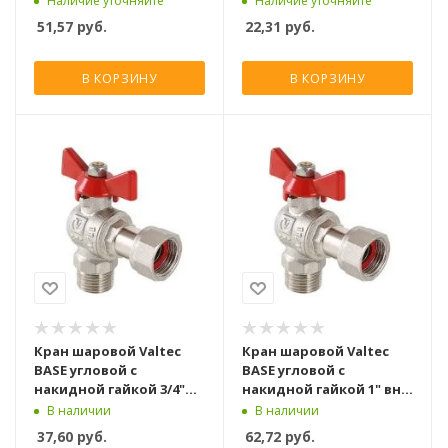
Наличие уточняйте
Наличие уточняйте
51,57
руб.
22,31
руб.
В КОРЗИНУ
В КОРЗИНУ
Кран шаровой Valtec
Кран шаровой Valtec
BASE угловой с
BASE угловой с
накидной гайкой 3/4"
накидной гайкой 1" вн.-
вн.-нар.
нар.
В наличии
В наличии
37,60
руб.
62,72
руб.