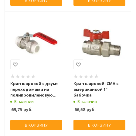
В КОРЗИНУ
В КОРЗИНУ
Кран шаровой с двумя
Кран шаровой ICMA с
переходомами на
американкой 1"
полипропиленовую
бабочка
трубу Valtec 32 мм
В наличии
В наличии
69,75
руб.
66,58
руб.
В КОРЗИНУ
В КОРЗИНУ