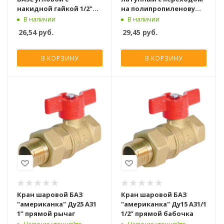
накидной гайкой 1/2"
на полипропиленовую
вн.-вн.
трубу Valtec 20х1/2 вн. р.
В наличии
В наличии
(с полусгоном)
26,54
руб.
29,45
руб.
В КОРЗИНУ
В КОРЗИНУ
Кран шаровой БАЗ
Кран шаровой БАЗ
"американка" Ду25 А31
"американка" Ду15 А31/1
1” прямой рычаг
1/2” прямой бабочка