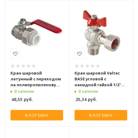
Кран шаровой
Кран шаровой Valtec
латунный с переходом
BASE угловой с
на полипропиленовую
накидной гайкой 1/2"
трубу Valtec 25х3/4 вн. р.
вн.-нар.
В наличии
В наличии
(с полусгоном)
48,55
руб.
25,34
руб.
В КОРЗИНУ
В КОРЗИНУ