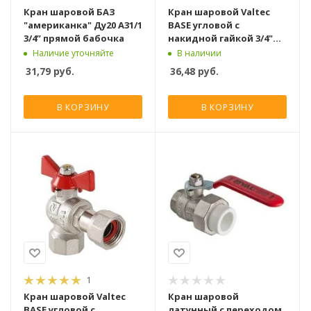
Кран шаровой БАЗ
Кран шаровой Valtec
"американка" Ду20 А31/1
BASE угловой с
3/4” прямой бабочка
накидной гайкой 3/4"
вн.-вн.
Наличие уточняйте
В наличии
31,79
руб.
36,48
руб.
В КОРЗИНУ
В КОРЗИНУ
1
Кран шаровой Valtec
Кран шаровой
BASE угловой с
латунный с переходом