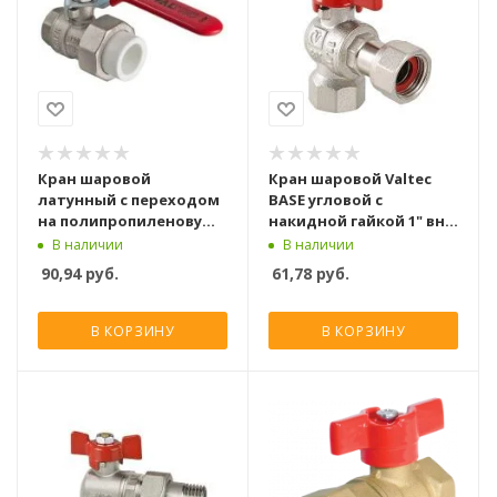
Кран шаровой
Кран шаровой Valtec
латунный с переходом
BASE угловой с
на полипропиленовую
накидной гайкой 1" вн.-
трубу Valtec 40х1 1/4 вн.
вн.
В наличии
В наличии
р. (с полусгоном)
90,94
руб.
61,78
руб.
В КОРЗИНУ
В КОРЗИНУ