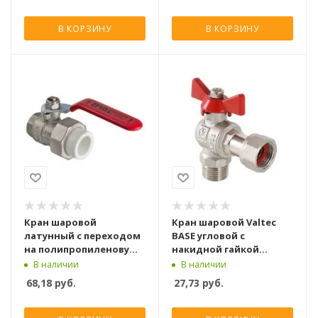
В КОРЗИНУ
В КОРЗИНУ
Кран шаровой
Кран шаровой Valtec
латунный с переходом
BASE угловой с
на полипропиленовую
накидной гайкой
трубу Valtec 32х1 вн. р.
1/2"х3/4" нар.-вн.
В наличии
В наличии
(с полусгоном)
68,18
руб.
27,73
руб.