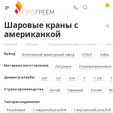
0
Шаровые краны с
американкой
—
—
—
Главная
Каталог
Оборудование для отопления
Зап
Бренд
Бологовский арматурный завод
STOUT
Valtec
Материал изготовления
Латунные
Полипропиленовые
Диаметр резьбы
3/8"
1/2"
3/4"
1"
1 1/4"
1
Страна производства
Китай
Германия
Россия
И
Тип присоединения
Резьбовые
С наружной резьбой
С внутренней резьбой