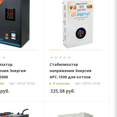
изатор
Стабилизатор
ения Энергия
напряжения Энергия
5000
АРС-1500 для котлов
Арт.: Е0101-0158
Арт.: Е0101-0109
чии
В наличии
руб.
325,08
руб.