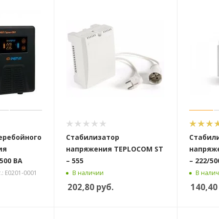
еребойного
Стабилизатор
Стабил
ия
напряжения TEPLOCOM ST
напряж
500 ВА
– 555
– 222/50
.: Е0201-0001
В наличии
В нали
202,80
руб.
140,40