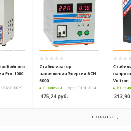
еребойного
Стабилизатор
Cтабил
я Pro-1000
напряжения Энергия ACH-
напряж
5000
Voltron-
.: Е0201-0029
Арт.: Е0101-0114
В наличии
В нали
475,24
руб.
313,90
ПОКАЗАТЬ ЕЩЕ