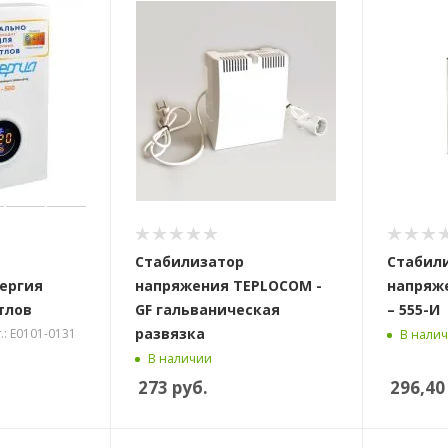
Стабилизатор
Стабил
ергия
напряжения TEPLOCOM -
напряж
тлов
GF гальваническая
– 555-И
развязка
.: Е0101-0131
В нали
В наличии
273
руб.
296,40