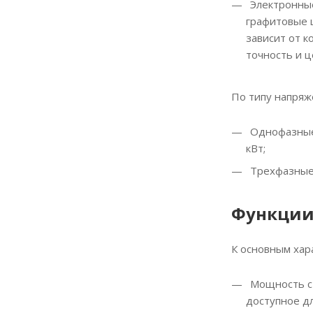
Электронные
графитовые 
зависит от к
точность и ц
По типу напряж
Однофазные 
кВт;
Трехфазные 
Функции
К основным хар
Мощность ст
доступное дл