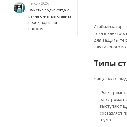
1 июля 2026
Очистка воды: когда и
какие фильтры ставить
перед водяным
Стабилизатор н
насосом
тока в электрос
для защиты тех
для газового кот
Типы с
Чаще всего выд
Электромеха
электромагни
выступают ще
составляет п
шума;