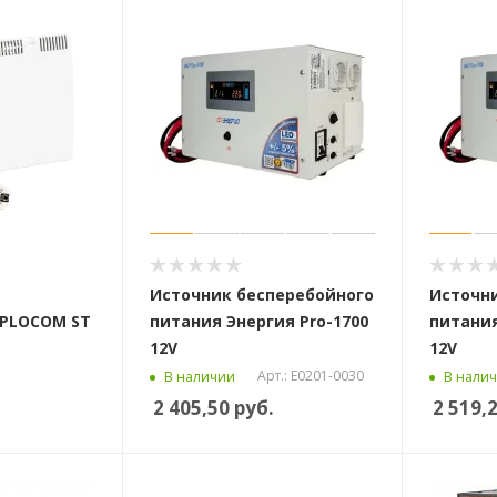
Источник бесперебойного
Источни
EPLOCOM ST
питания Энергия Pro-1700
питания
12V
12V
Арт.: Е0201-0030
В наличии
В нали
2 405,50
руб.
2 519,