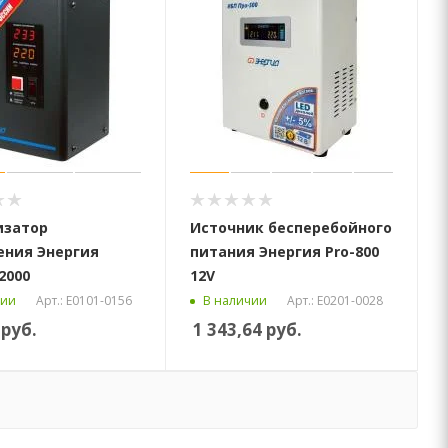
изатор
Источник бесперебойного
ения Энергия
питания Энергия Pro-800
2000
12V
Арт.: Е0101-0156
Арт.: Е0201-0028
чии
В наличии
руб.
1 343,64
руб.