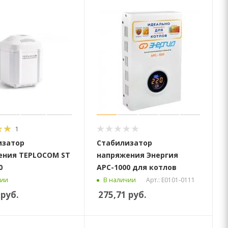
1
изатор
Стабилизатор
ения TEPLOCOM ST
напряжения Энергия
0
АРС-1000 для котлов
Арт.: Е0101-0111
чии
В наличии
руб.
275,71
руб.