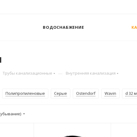
ВОДОСНАБЖЕНИЕ
К
я
—
Трубы канализационные
Внутренняя канализация
Полипропиленовые
Серые
Ostendorf
Wavin
d 32 
(убывание)