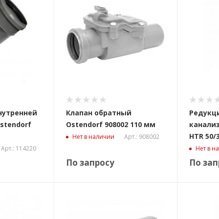
нутренней
Клапан обратный
Редукци
stendorf
Ostendorf 908002 110 мм
канализ
HTR 50/
Арт.: 908002
Нет в наличии
Арт.: 114220
Нет в н
По запросу
По зап