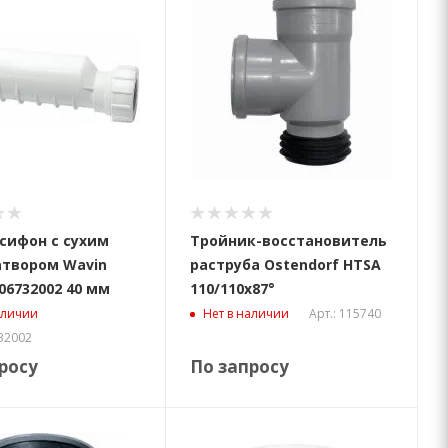
сифон с сухим
Тройник-восстановитель
атвором Wavin
раструба Ostendorf HTSA
06732002 40 мм
110/110х87°
Арт.: 115740
аличии
Нет в наличии
732002
росу
По запросу