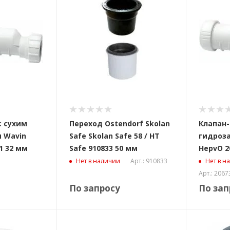
с сухим
Переход Ostendorf Skolan
Клапан-
 Wavin
Safe Skolan Safe 58 / HT
гидроз
1 32 мм
Safe 910833 50 мм
HepvO 2
Арт.: 910833
Нет в наличии
Нет в н
Арт.: 206
По запросу
По зап