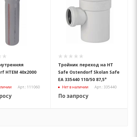
нутренняя
Тройник переход на HT
rf HTEM 40x2000
Safe Ostendorf Skolan Safe
EA 335440 110/50 87,5°
Арт.: 111060
Арт.: 335440
аличии
Нет в наличии
росу
По запросу