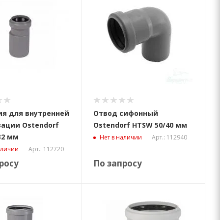
я для внутренней
Отвод сифонный
ации Ostendorf
Ostendorf HTSW 50/40 мм
32 мм
Арт.: 112940
Нет в наличии
Арт.: 112720
аличии
росу
По запросу