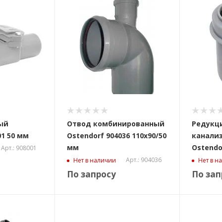
ый
Отвод комбинированный
Редукци
01 50 мм
Ostendorf 904036 110x90/50
канали
мм
Ostendo
Арт.: 908001
Арт.: 904036
Нет в наличии
Нет в н
По запросу
По зап