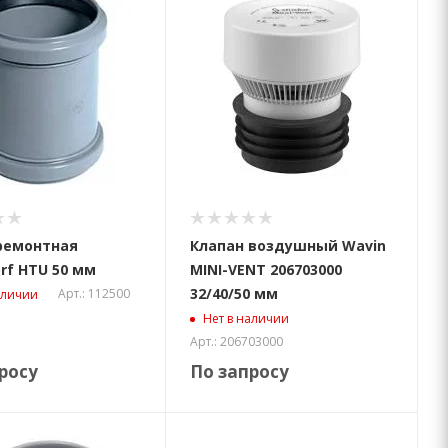
ремонтная
Клапан воздушный Wavin
rf HTU 50 мм
MINI-VENT 206703000
32/40/50 мм
Арт.: 112500
аличии
Нет в наличии
Арт.: 206703000
росу
По запросу