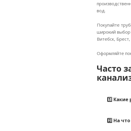
производствен
вод.
Покупайте труб
широкий выбор 
Витебск, Брест,
Оформляйте пок
Часто з
канали
1️⃣ Каки
2️⃣ На ч