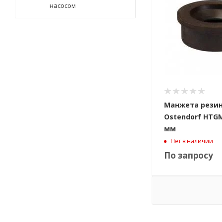
насосом
Манжета рези
Ostendorf HTGM
мм
Нет в наличии
По запросу