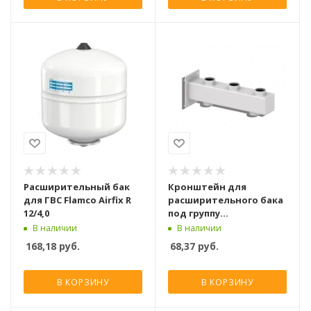
Расширительный бак
Кронштейн для
для ГВС Flamco Airfix R
расширительного бака
12/4,0
под группу
безопасности Север
В наличии
В наличии
168,18
руб.
68,37
руб.
В КОРЗИНУ
В КОРЗИНУ