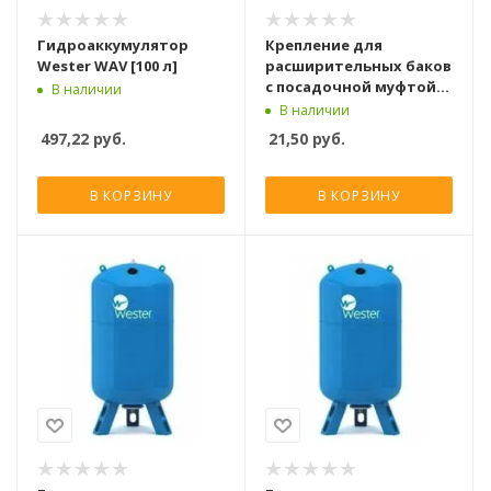
Гидроаккумулятор
Крепление для
Wester WAV [100 л]
расширительных баков
с посадочной муфтой
В наличии
3/4" Север
В наличии
497,22
руб.
21,50
руб.
В КОРЗИНУ
В КОРЗИНУ