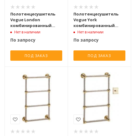
Полотенцесушитель
Полотенцесушитель
Vogue London
Vogue York
комбинированный
комбинированный
750x500, хром
1600x600, античное
Нет в наличии
Нет в наличии
золото
По запросу
По запросу
ПОД ЗАКАЗ
ПОД ЗАКАЗ