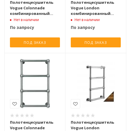
Полотенцесушитель
Полотенцесушитель
Vogue Colonnade
Vogue London
комбинированный
комбинированный
775x475, античное
750x500, античное
Нет в наличии
Нет в наличии
золото
золото
По запросу
По запросу
ПОД ЗАКАЗ
ПОД ЗАКАЗ
Полотенцесушитель
Полотенцесушитель
Vogue Colonnade
Vogue London