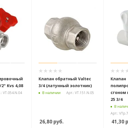
ировочный
Клапан обратный Valtec
Клапан
/2" Kvs 4,08
3/4 (латунный золотник)
полипр
сгоном 
.: VT.054.N.04
Арт.: VT.151.N.05
В наличии
25 3/4
В нали
Арт.: VTp.
26,80
руб.
41,30
р