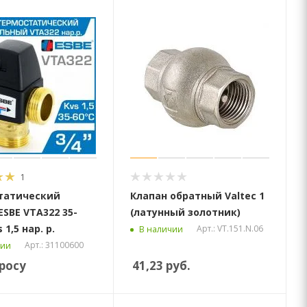
1
татический
Клапан обратный Valtec 1
ESBE VTA322 35-
(латунный золотник)
 1,5 нар. р.
Арт.: VT.151.N.06
В наличии
Арт.: 31100600
чии
росу
41,23
руб.