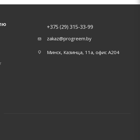
ЛЮ
+375 (29) 315-33-99
zakaz@progreem.by
Минск, Казинца, 11а, офис А204
т