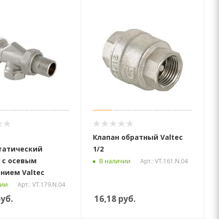
Клапан обратный Valtec
татический
1/2
 с осевым
Арт.: VT.161.N.04
В наличии
нием Valtec
Арт.: VT.179.N.04
чии
уб.
16,18
руб.