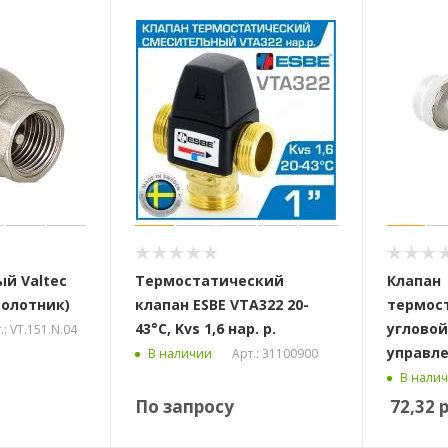
ый Valtec
Термостатический
Клапан
золотник)
клапан ESBE VTA322 20-
термос
43°C, Kvs 1,6 нар. р.
угловой
.: VT.151.N.04
управле
Арт.: 31100900
В наличии
В нали
По запросу
72,32
р