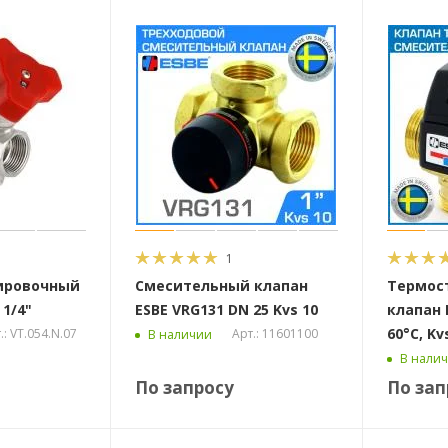
1
ировочный
Смесительный клапан
Термос
 1/4"
ESBE VRG131 DN 25 Kvs 10
клапан 
60°C, Kvs
.: VT.054.N.07
Арт.: 11601100
В наличии
В нали
По запросу
По зап