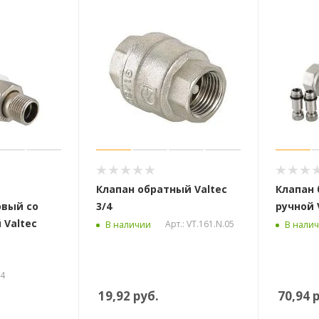
Клапан обратный Valtec
Клапан
вый со
3/4
ручной V
 Valtec
Арт.: VT.161.N.05
В наличии
В нали
04
19,92
руб.
70,94
р