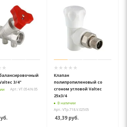
 балансировочный
Клапан
altec 3/4"
полипропиленовый со
сгоном угловой Valtec
Арт.: VT.054.N.05
чии
25х3/4
В наличии
Арт.: VTp.718.V.02505
уб.
43,39
руб.