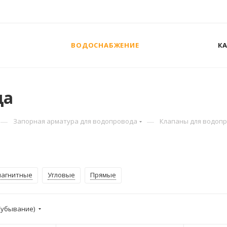
ВОДОСНАБЖЕНИЕ
К
да
—
—
Запорная арматура для водопровода
Клапаны для водоп
магнитные
Угловые
Прямые
(убывание)