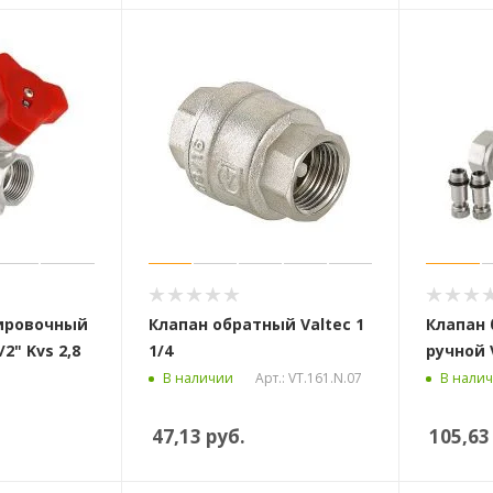
ировочный
Клапан обратный Valtec 1
Клапан
2" Kvs 2,8
1/4
ручной V
Арт.: VT.161.N.07
В наличии
В нали
47,13
руб.
105,63