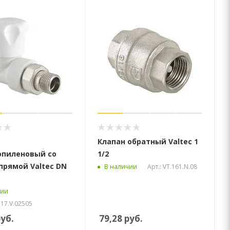
Клапан обратный Valtec 1
опиленовый со
1/2
прямой Valtec DN
Арт.: VT.161.N.08
В наличии
чии
717.V.02505
уб.
79,28
руб.