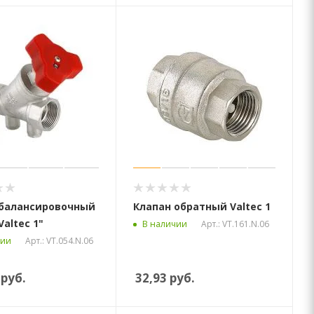
 балансировочный
Клапан обратный Valtec 1
altec 1"
Арт.: VT.161.N.06
В наличии
Арт.: VT.054.N.06
чии
руб.
32,93
руб.