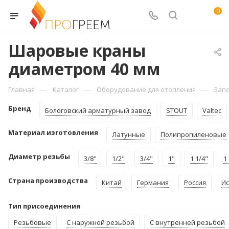
0
Шаровые краны
диаметром 40 мм
—
—
—
Главная
Каталог
Оборудование для отопления
Зап
Бренд
Бологовский арматурный завод
STOUT
Valtec
Материал изготовления
Латунные
Полипропиленовые
Диаметр резьбы
3/8"
1/2"
3/4"
1"
1 1/4"
1
Страна производства
Китай
Германия
Россия
И
Тип присоединения
Резьбовые
С наружной резьбой
С внутренней резьбой