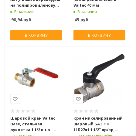
на полипропиленовую
Valtec 40 мм
трубу Valtec 40х1 1/4 вн.
В наличии
В наличии
р. (с полусгоном)
90,94
руб.
45
руб.
В КОРЗИНУ
В КОРЗИНУ
Шаровой кран Valtec
Кран никелированный
Base, стальная
шаровый БАЗ НК
рукоятка 1 1/2 вн.р -
11Б27п1 1 1/2” вр/вр,
нар.р.
рычаг