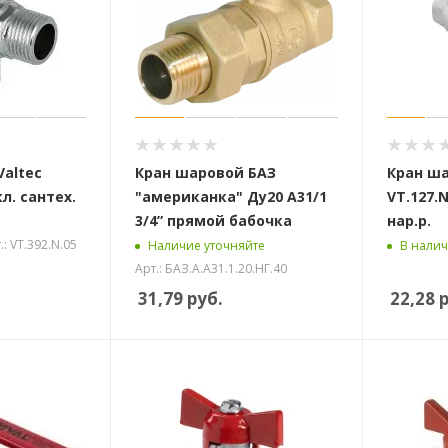
Valtec
Кран шаровой БАЗ
Кран ша
л. сантех.
"американка" Ду20 А31/1
VT.127.N
3/4” прямой бабочка
нар.р.
.: VT.392.N.05
Наличие уточняйте
В нали
Арт.: БАЗ.А.А31.1.20.НГ.40
31,79
руб.
22,28
р