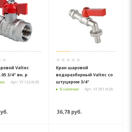
ровой Valtec
Кран шаровой
.05 3/4" вн. р
водоразборный Valtec со
штуцером 3/4"
Арт.: VT.122.N.05
чии
Арт.: VT.051.N.05
В наличии
уб.
36,78
руб.