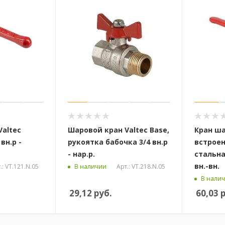
Valtec
Шаровой кран Valtec Base,
Кран ша
 вн.р -
рукоятка бабочка 3/4 вн.р
встрое
- нар.р.
стальна
вн.-вн.
.: VT.121.N.05
Арт.: VT.218.N.05
В наличии
В нали
29,12
руб.
60,03
р