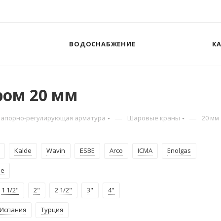
ВОДОСНАБЖЕНИЕ
К
ом 20 мм
—
—
Запорно-регулирующая арматура
Шаровые краны
20 мм
Kalde
Wavin
ESBE
Arco
ICMA
Enolgas
ые
1 1/2"
2"
2 1/2"
3"
4"
Испания
Турция