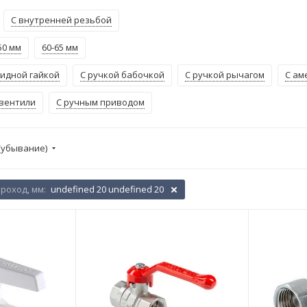
С внутренней резьбой
50 мм
60-65 мм
кидной гайкой
С ручкой бабочкой
С ручкой рычагом
С ам
вентили
С ручным приводом
(убывание)
роход, мм:
undefined 20 undefined 20