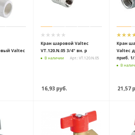
Кран шаровой Valtec
Кран ш
вый Valtec
VT.120.N.05 3/4" вн. р
Valtec 
приб. 1/
Арт.: VT.120.N.05
В наличии
В нали
16,93
руб.
21,57
р