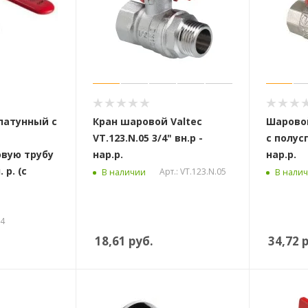
латунный с
Кран шаровой Valtec
Шаровой
VT.123.N.05 3/4" вн.р -
с полусг
вую трубу
нар.р.
нар.р.
 р. (с
Арт.: VT.123.N.05
В наличии
В нали
04
18,61
руб.
34,72
р