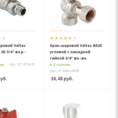
1
ровой Valtec
Кран шаровой Valtec BASE
.05 3/4" вн.р -
угловой с накидной
гайкой 3/4" вн.-вн.
Арт.: VT.127.N.05
чии
В наличии
Арт.: VT.266.N.0505
уб.
36,48
руб.