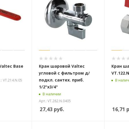
altec Base
Кран шаровой Valtec
Кран ша
угловой с фильтром д/
VT.122.N
подкл. сантех. приб.
.: VT.214.N.05
В нали
1/2"х3/4"
В наличии
Арт.: VT.282.N.0405
27,43
руб.
16,71
р