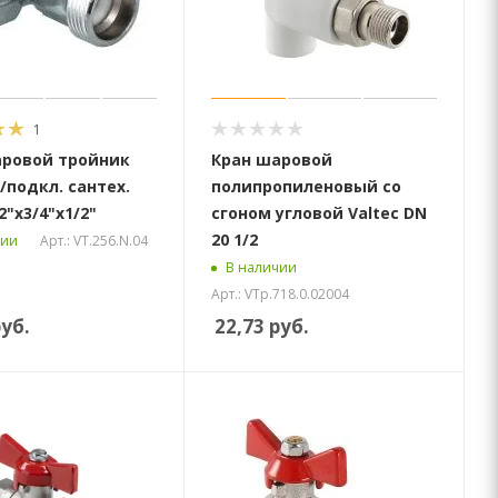
1
аровой тройник
Кран шаровой
д/подкл. сантех.
полипропиленовый со
2"х3/4"х1/2"
сгоном угловой Valtec DN
20 1/2
Арт.: VT.256.N.04
чии
В наличии
Арт.: VTp.718.0.02004
уб.
22,73
руб.