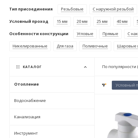
Тип присоединения
Резьбовые
С наружной резьбой
Условный проход
15 мм
20 мм
25 мм
40 мм
Особенности конструкции
Угловые
Прямые
С на
Никелированные
Для газа
Поливочные
Шаровые 
По популярности 
КАТАЛОГ
Отопление
Условный п
Водоснабжение
Канализация
Инструмент