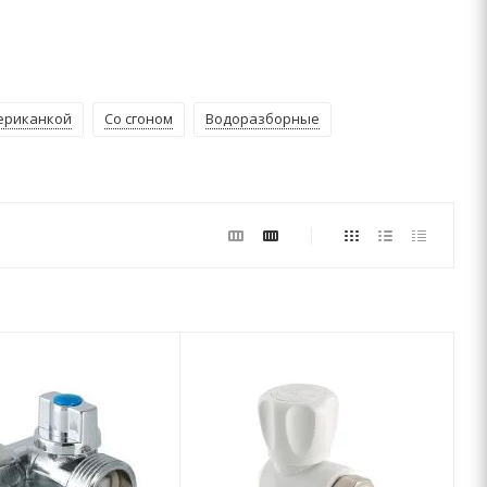
ериканкой
Со сгоном
Водоразборные