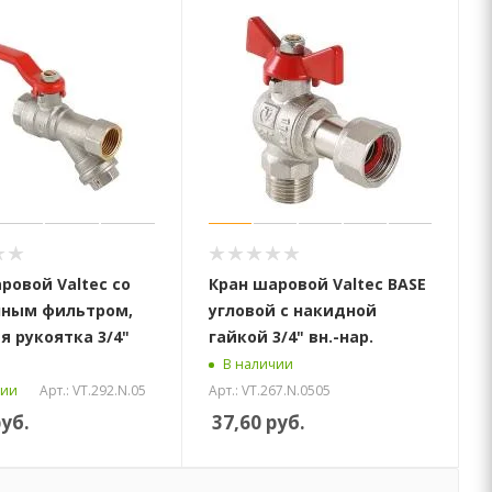
ровой Valtec со
Кран шаровой Valtec BASE
нным фильтром,
угловой с накидной
я рукоятка 3/4"
гайкой 3/4" вн.-нар.
В наличии
Арт.: VT.292.N.05
Арт.: VT.267.N.0505
чии
уб.
37,60
руб.