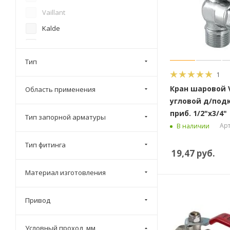
Vaillant
Kalde
Wavin
Afriso
Тип
1
Бологовский арматурный
завод
Кран шаровой 
Область применения
угловой д/подк
Arco
приб. 1/2"х3/4"
Тип запорной арматуры
Enolgas
Арт
В наличии
Тип фитинга
19,47
руб.
Материал изготовления
Привод
Условный проход, мм