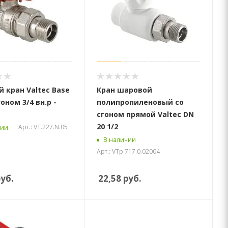
 кран Valtec Base
Кран шаровой
оном 3/4 вн.р -
полипропиленовый со
сгоном прямой Valtec DN
20 1/2
Арт.: VT.227.N.05
чии
В наличии
Арт.: VTp.717.0.02004
уб.
22,58
руб.