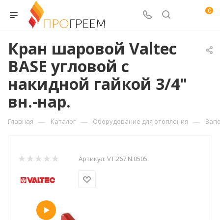
0
Кран шаровой Valtec
BASE угловой с
накидной гайкой 3/4"
вн.-нар.
—
—
—
Главная
Каталог
Оборудование для отопления
Зап
Артикул:
VT.267.N.0505