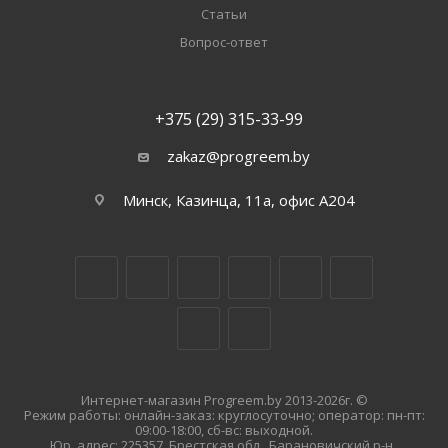
Статьи
Вопрос-ответ
+375 (29) 315-33-99
zakaz@progreem.by
Минск, Казинца, 11а, офис А204
Интернет-магазин Progreem.by 2013-2026г. ©
Режим работы: онлайн-заказ: круглосуточно; оператор: пн-пт:
09:00-18:00, сб-вс: выходной.
Юр. адрес: 225357, Брестская обл., Барановичский р-н.,