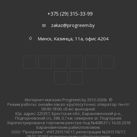
+375 (29) 315-33-99
zakaz@progreem.by
Минск, Казинца, 11а, офис А204
Интернет-магазин Progreem.by 2013-2026г. ©
Режим работы: онлайн-заказ: круглосуточно; оператор: пн-пт:
09:00-18:00, сб-вс: выходной.
Юр. адрес: 225357, Брестская обл., Барановичский р-н.,
Подгорновский с/с, 388, 0,7 км. севернее аг. Подгорная.
Зарегистрирован в торговом реестре под №408537 с 16.03.2018
Барановичским райисполкомом.
ООО "Прогреем", УНП 291519217, регистрация №291519217,
08.01.2018 Барановичским райисполкомом.