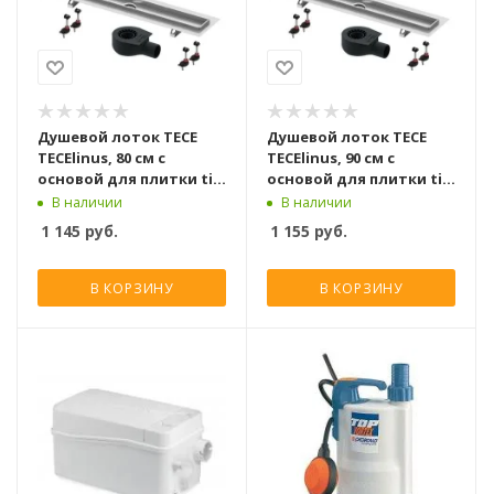
Душевой лоток TECE
Душевой лоток TECE
TECElinus, 80 см с
TECElinus, 90 см с
основой для плитки tile
основой для плитки tile
и панелью steel 2 в 1
и панелью steel 2 в 1
В наличии
В наличии
1 145
руб.
1 155
руб.
В КОРЗИНУ
В КОРЗИНУ