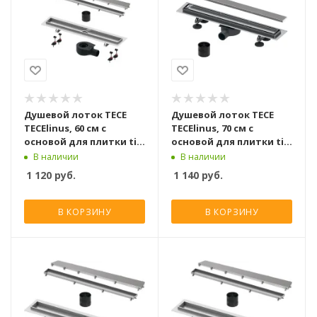
Душевой лоток TECE
Душевой лоток TECE
TECElinus, 60 см с
TECElinus, 70 см с
основой для плитки tile
основой для плитки tile
и панелью steel 2 в 1
и панелью steel 2 в 1
В наличии
В наличии
1 120
руб.
1 140
руб.
В КОРЗИНУ
В КОРЗИНУ