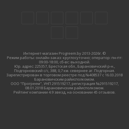
Интернет-магазин Progreem.by 2013-2026г. ©
Режим работы: онлайн-заказ: круглосуточно; оператор: пн-пт:
09:00-18:00, сб-вс: выходной.
Юр. адрес: 225357, Брестская обл., Барановичский р-н.,
Подгорновский с/с, 388, 0,7 км. севернее аг. Подгорная.
Зарегистрирован в торговом реестре под №408537 с 16.03.2018
Барановичским райисполкомом.
ООО "Прогреем", УНП 291519217, регистрация №291519217,
08.01.2018 Барановичским райисполкомом.
Рейтинг компании 4.9 звезд, на основании 45 отзывов.