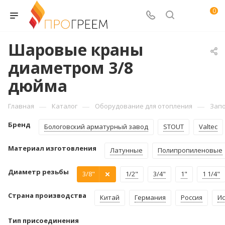
0
Шаровые краны
диаметром 3/8
дюйма
—
—
—
Главная
Каталог
Оборудование для отопления
Зап
Бренд
Бологовский арматурный завод
STOUT
Valtec
Материал изготовления
Латунные
Полипропиленовые
Диаметр резьбы
3/8"
1/2"
3/4"
1"
1 1/4"
Страна производства
Китай
Германия
Россия
И
Тип присоединения