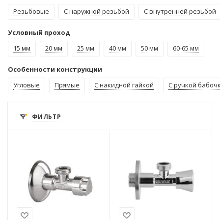
Резьбовые
С наружной резьбой
С внутренней резьбой
Условный проход
15 мм
20 мм
25 мм
40 мм
50 мм
60-65 мм
Особенности конструкции
Угловые
Прямые
С накидной гайкой
С ручкой бабоч
ФИЛЬТР