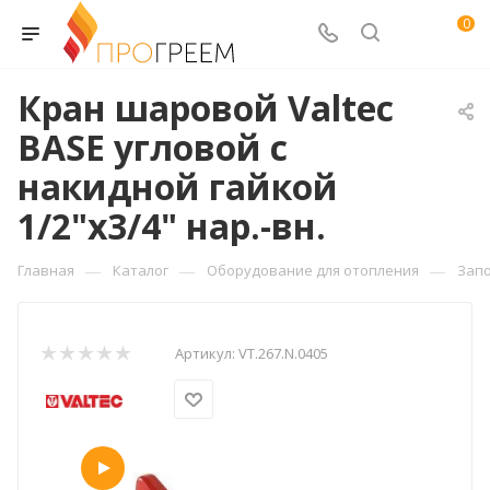
0
Кран шаровой Valtec
BASE угловой с
накидной гайкой
1/2"х3/4" нар.-вн.
—
—
—
Главная
Каталог
Оборудование для отопления
Зап
Артикул:
VT.267.N.0405