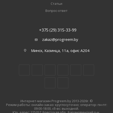
Статьи
Вопрос-ответ
+375 (29) 315-33-99
zakaz@progreem.by
Минск, Казинца, 11а, офис А204
Интернет-магазин Progreem.by 2013-2026г. ©
Режим работы: онлайн-заказ: круглосуточно; оператор: пн-пт:
09:00-18:00, сб-вс: выходной.
Юр. адрес: 225357, Брестская обл., Барановичский р-н.,