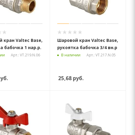
 кран Valtec Base,
Шаровой кран Valtec Base,
а бабочка 1 нар.р.
рукоятка бабочка 3/4 вн.р
Арт.: VT.219.N.06
Арт.: VT.217.N.05
чии
В наличии
уб.
25,68
руб.