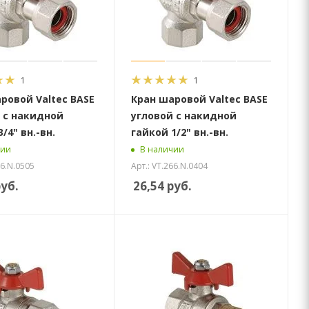
1
1
ровой Valtec BASE
Кран шаровой Valtec BASE
 с накидной
угловой с накидной
/4" вн.-вн.
гайкой 1/2" вн.-вн.
чии
В наличии
66.N.0505
Арт.: VT.266.N.0404
уб.
26,54
руб.