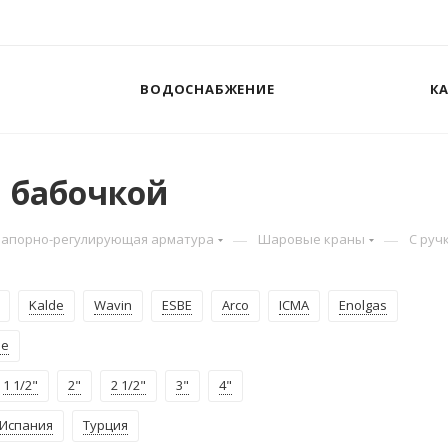
ВОДОСНАБЖЕНИЕ
К
 бабочкой
—
—
Запорно-регулирующая арматура
Шаровые краны
С руч
Kalde
Wavin
ESBE
Arco
ICMA
Enolgas
ые
1 1/2"
2"
2 1/2"
3"
4"
Испания
Турция