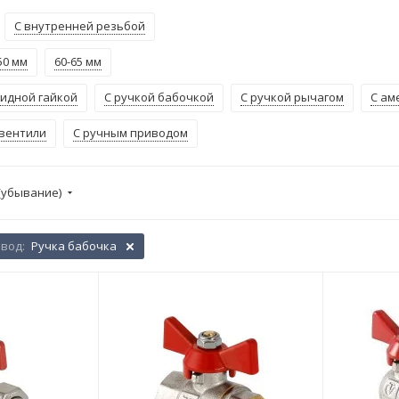
С внутренней резьбой
50 мм
60-65 мм
кидной гайкой
С ручкой бабочкой
С ручкой рычагом
С ам
вентили
С ручным приводом
(убывание)
ивод:
Ручка бабочка