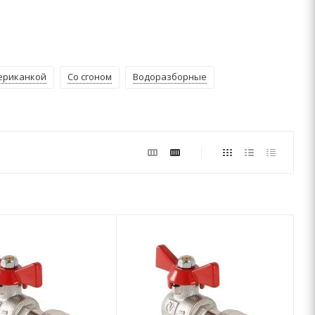
ериканкой
Со сгоном
Водоразборные