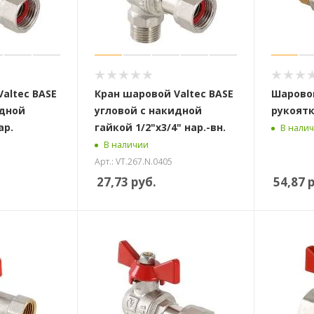
altec BASE
Кран шаровой Valtec BASE
Шаровой
идной
угловой с накидной
рукоятк
-нар.
гайкой 1/2"х3/4" нар.-вн.
В нали
В наличии
Арт.: VT.267.N.0405
27,73
руб.
54,87
р