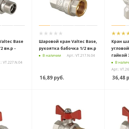
altec Base
Шаровой кран Valtec Base,
Кран ша
2 вн.р -
рукоятка бабочка 1/2 вн.р
угловой
гайкой 3
Арт.: VT.217.N.04
В наличии
.: VT.227.N.04
В нали
Арт.: VT.2
16,89
руб.
36,48
р