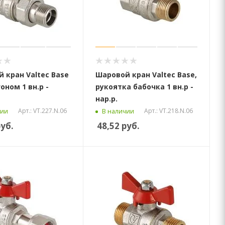
 кран Valtec Base
Шаровой кран Valtec Base,
оном 1 вн.р -
рукоятка бабочка 1 вн.р -
нар.р.
Арт.: VT.227.N.06
Арт.: VT.218.N.06
чии
В наличии
уб.
48,52
руб.