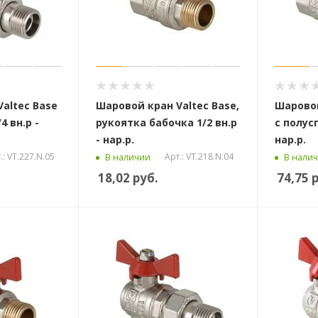
altec Base
Шаровой кран Valtec Base,
Шаровой
4 вн.р -
рукоятка бабочка 1/2 вн.р
с полусг
- нар.р.
нар.р.
.: VT.227.N.05
Арт.: VT.218.N.04
В наличии
В нали
18,02
руб.
74,75
р