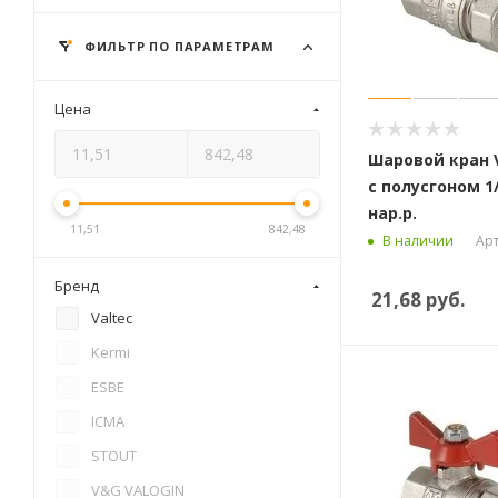
ФИЛЬТР ПО ПАРАМЕТРАМ
Цена
Шаровой кран V
с полусгоном 1/
нар.р.
11,51
842,48
Арт
В наличии
Бренд
21,68
руб.
Valtec
Kermi
ESBE
ICMA
STOUT
V&G VALOGIN