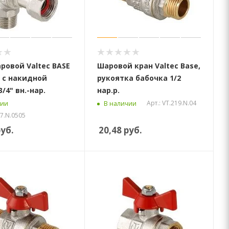
ровой Valtec BASE
Шаровой кран Valtec Base,
 с накидной
рукоятка бабочка 1/2
/4" вн.-нар.
нар.р.
Арт.: VT.219.N.04
чии
В наличии
67.N.0505
уб.
20,48
руб.