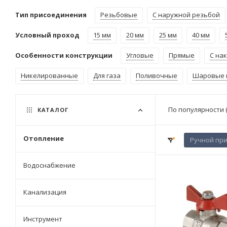
Тип присоединения
Резьбовые
С наружной резьбой
Условный проход
15 мм
20 мм
25 мм
40 мм
Особенности конструкции
Угловые
Прямые
С на
Никелированные
Для газа
Поливочные
Шаровые 
По популярности 
КАТАЛОГ
Отопление
Ручной пр
Водоснабжение
Канализация
Инструмент