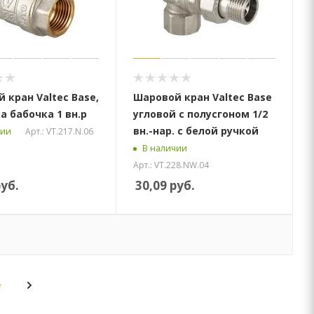
 кран Valtec Base,
Шаровой кран Valtec Base
а бабочка 1 вн.р
угловой с полусгоном 1/2
вн.-нар. с белой ручкой
Арт.: VT.217.N.06
чии
В наличии
Арт.: VT.228.NW.04
уб.
30,09
руб.
е