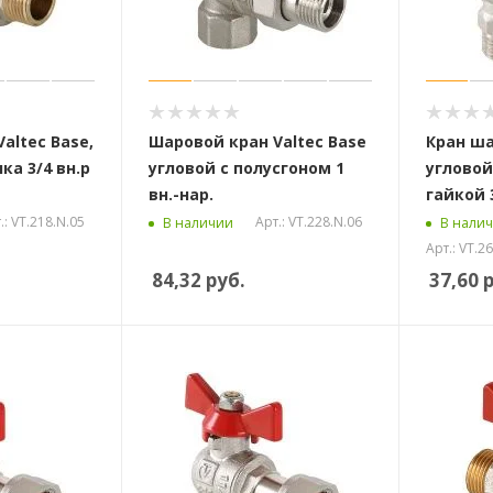
altec Base,
Шаровой кран Valtec Base
Кран ша
ка 3/4 вн.р
угловой с полусгоном 1
угловой
вн.-нар.
гайкой 3
.: VT.218.N.05
Арт.: VT.228.N.06
В наличии
В нали
Арт.: VT.2
84,32
руб.
37,60
р