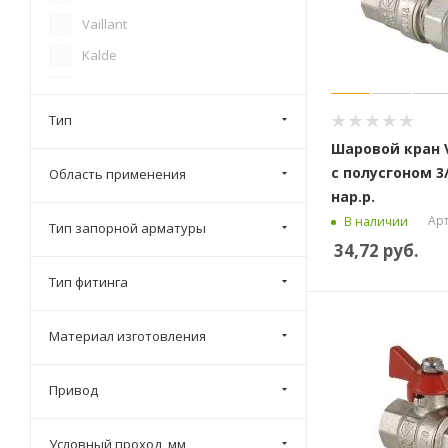
Vaillant
Kalde
Wavin
Afriso
Тип
Шаровой кран V
Бологовский арматурный
завод
с полусгоном 3/
Область применения
нар.р.
Arco
Арт
В наличии
Тип запорной арматуры
Enolgas
34,72
руб.
Тип фитинга
Материал изготовления
Привод
Условный проход, мм