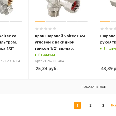
altec со
Кран шаровой Valtec BASE
Шаровой
ильтром,
угловой с накидной
рукоятк
ка 1/2"
гайкой 1/2" вн.-нар.
В нали
В наличии
.: VT.293.N.04
Арт.: VT.267.N.0404
25,34
руб.
43,39
р
ПОКАЗАТЬ ЕЩЕ
1
2
3
Вс