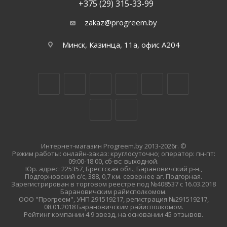
+375 (29) 315-33-99
zakaz@progreem.by
Минск, Казинца, 11а, офис А204
Интернет-магазин Progreem.by 2013-2026г. ©
Режим работы: онлайн-заказ: круглосуточно; оператор: пн-пт:
09:00-18:00, сб-вс: выходной.
Юр. адрес: 225357, Брестская обл., Барановичский р-н.,
Подгорновский с/с, 388, 0,7 км. севернее аг. Подгорная.
Зарегистрирован в торговом реестре под №408537 с 16.03.2018
Барановичским райисполкомом.
ООО "Прогреем", УНП 291519217, регистрация №291519217,
08.01.2018 Барановичским райисполкомом.
Рейтинг компании 4.9 звезд, на основании 45 отзывов.