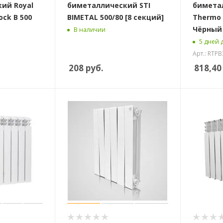
ий Royal
биметаллический STI
биметал
ck B 500
BIMETAL 500/80 [8 секций]
Thermo 
Чёрный 
В наличии
5 дней 
Арт.: RTP
208
руб.
818,40