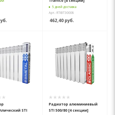
Traffico [8 секций]
чии
5 дней доставка
Арт.: RTIBT30008
уб.
462,40
руб.
ор
Радиатор алюминиевый
ллический STI
STI 500/80 [4 секции]