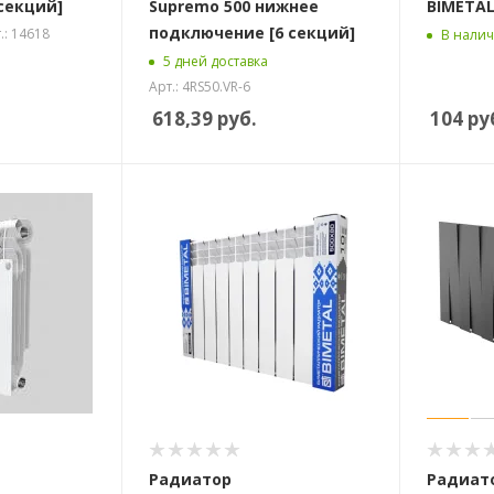
 секций]
Supremo 500 нижнее
BIMETAL
подключение [6 секций]
.: 14618
В нали
5 дней доставка
Арт.: 4RS50.VR-6
618,39
руб.
104
ру
Радиатор
Радиат