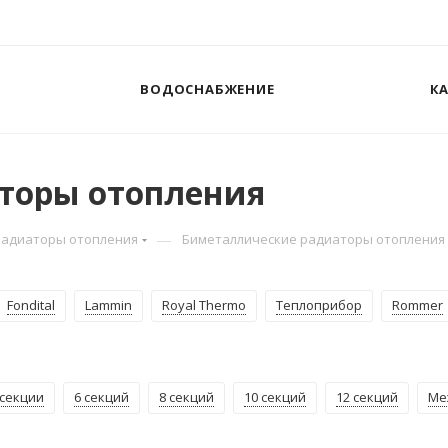
ВОДОСНАБЖЕНИЕ
К
торы отопления
—
Радиаторы отопления
Биметаллические радиаторы отопления
Fondital
Lammin
Royal Thermo
Теплоприбор
Rommer
 секции
6 секций
8 секций
10 секций
12 секций
Ме