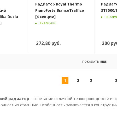
Радиатор Royal Thermo
Радиат
кий
PianoForte BiancoTraffico
STI 500/
lika Ducla
[4 секции]
В нали
]
В наличии
272,80
руб.
200
ру
ПОКАЗАТЬ ЕЩЕ
1
2
3
кий радиатор
– сочетание отличной теплопроводности и 
рочностью стальных. Особенность заключается в конструкци