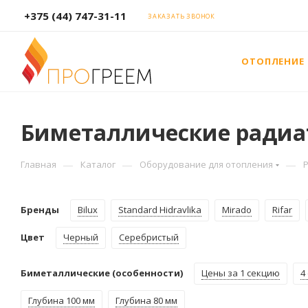
+375 (44) 747-31-11
ЗАКАЗАТЬ ЗВОНОК
ОТОПЛЕНИЕ
Биметаллические радиа
—
—
—
Главная
Каталог
Оборудование для отопления
Бренды
Bilux
Standard Hidravlika
Mirado
Rifar
Цвет
Черный
Серебристый
Биметаллические (особенности)
Цены за 1 секцию
4
Глубина 100 мм
Глубина 80 мм