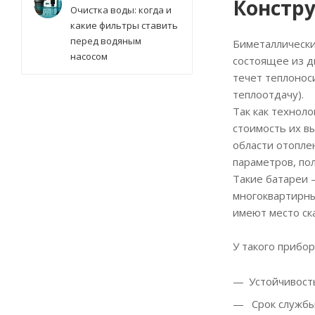
Констр
Очистка воды: когда и
какие фильтры ставить
перед водяным
Биметаллически
насосом
состоящее из д
течет теплоноси
теплоотдачу).
Так как техноло
стоимость их в
области отопле
параметров, по
Такие батареи 
многоквартирны
имеют место ск
У такого прибор
Устойчивость
Срок службы