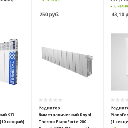
В нали
250
руб.
43,10
р
Радиатор
Радиато
ий STI
биметаллический Royal
PianoFor
[10 секций]
Thermo PianoForte 200
[1 секц