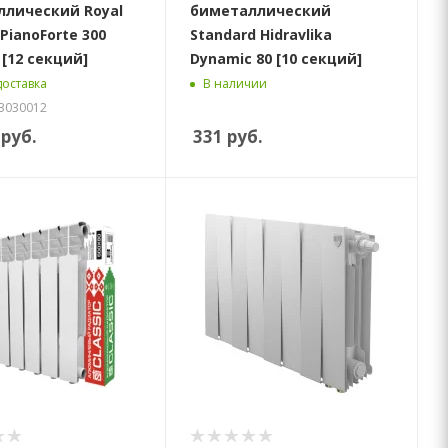
лический Royal
биметаллический
PianoForte 300
Standard Hidravlika
[12 секций]
Dynamic 80 [10 секций]
доставка
В наличии
B3030012
руб.
331
руб.