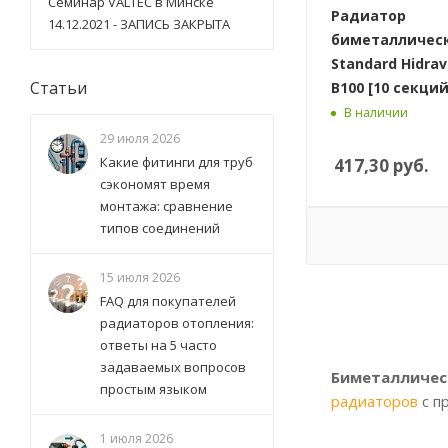
Семинар VALTEC в Минске
Радиатор
14.12.2021 - ЗАПИСЬ ЗАКРЫТА
биметалличес
Standard Hidrav
Статьи
B100 [10 секций
В наличии
29 июля 2026
Какие фитинги для труб
417,30
руб.
сэкономят время
монтажа: сравнение
типов соединений
15 июля 2026
FAQ для покупателей
радиаторов отопления:
ответы на 5 часто
задаваемых вопросов
Биметалличес
простым языком
радиаторов
с п
1 июля 2026