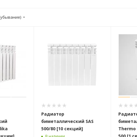
(убывание)
Радиатор
Радиат
кий
биметаллический SAS
биметал
lika
500/80 [10 секций]
Thermo 
секции]
500 [1 с
В наличии