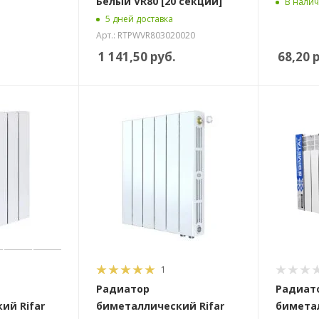
Белый VR80 [20 секций]
В нали
5 дней доставка
Арт.: RTPWVR803020020
1 141,50
руб.
68,20
р
1
Радиатор
Радиат
ий Rifar
биметаллический Rifar
бимета