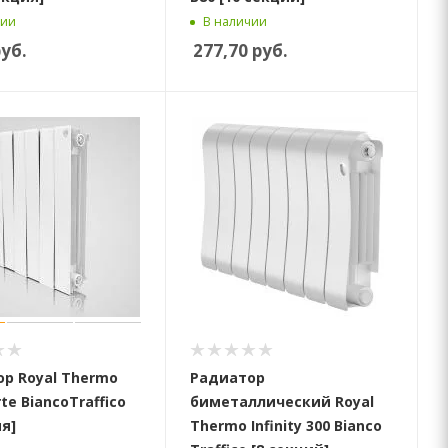
чии
В наличии
уб.
277,70
руб.
р Royal Thermo
Радиатор
te BiancoTraffico
биметаллический Royal
ия]
Thermo Infinity 300 Bianco