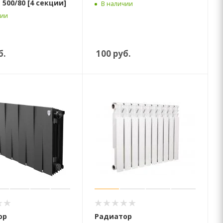
 500/80 [4 секции]
В наличии
чии
б.
100
руб.
ор
Радиатор