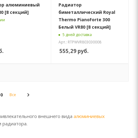
ор алюминиевый
Радиатор
80 [8 секций]
биметаллический Royal
Thermo PianoForte 300
чии
Белый VR80 [8 секций]
5 дней доставка
Арт.: RTPWVR803030008
б.
555,29
руб.
30
Все
привлекательного внешнего вида
алюминиевых
и радиатора.