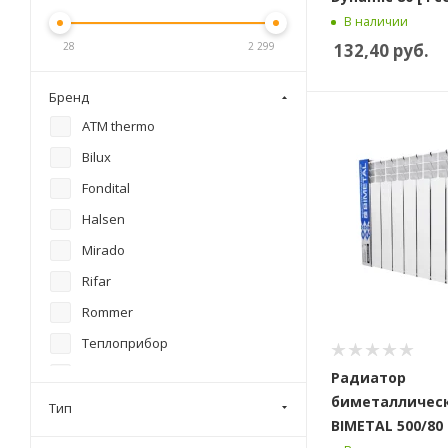
В наличии
132,40
руб.
28
2 299
Бренд
ATM thermo
Bilux
Fondital
Halsen
Mirado
Rifar
Rommer
Теплоприбор
Standard Hidravlika
Радиатор
биметаллическ
Royal Thermo
Тип
BIMETAL 500/80 
SAS prc