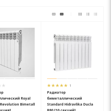
1
ор
Радиатор
лический Royal
биметаллический
Revolution Bimetall
Standard Hidravlika Ducla
екция]
B80 [10 секций]