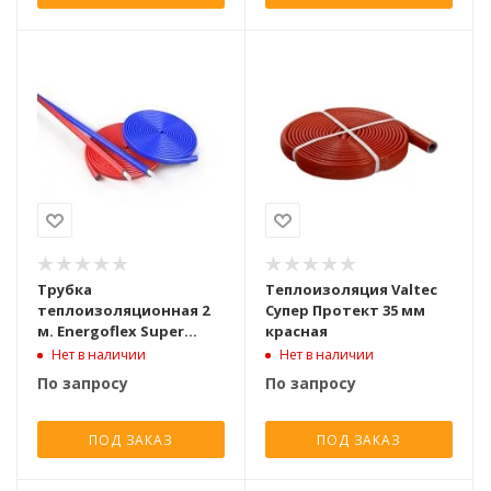
Трубка
Теплоизоляция Valtec
теплоизоляционная 2
Супер Протект 35 мм
м. Energoflex Super
красная
Protect S 15/6-2 вн. D 15
Нет в наличии
Нет в наличии
мм., синий, толщина
По запросу
По запросу
изол. 6 мм.
ПОД ЗАКАЗ
ПОД ЗАКАЗ