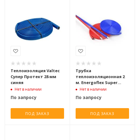
Теплоизоляция Valtec
Трубка
Супер Протект 28 мм
теплоизоляционная 2
синяя
м. Energoflex Super
Protect S 28/9-2 вн. D 28
Нет в наличии
Нет в наличии
мм., синий, толщина
По запросу
По запросу
изол. 9 мм.
ПОД ЗАКАЗ
ПОД ЗАКАЗ