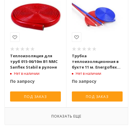
Теплоизоляция для
Трубка
труб 015-06/10m B1 NMC
теплоизоляционная в
Sanflex Stabil в рулоне
бухте 11 м. Energoflex
Super Protect S 18/4-11
Нет в наличии
Нет в наличии
вн. D 18 мм., цвет синий
По запросу
По запросу
ПОД ЗАКАЗ
ПОД ЗАКАЗ
ПОКАЗАТЬ ЕЩЕ