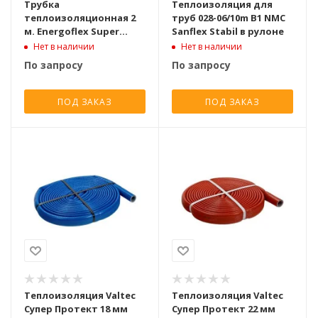
Трубка
Теплоизоляция для
теплоизоляционная 2
труб 028-06/10m B1 NMC
м. Energoflex Super
Sanflex Stabil в рулоне
Protect K 18/6-2 вн. D 18
Нет в наличии
Нет в наличии
мм., красный, толщина
По запросу
По запросу
изол. 6 мм.
ПОД ЗАКАЗ
ПОД ЗАКАЗ
Теплоизоляция Valtec
Теплоизоляция Valtec
Супер Протект 18 мм
Супер Протект 22 мм