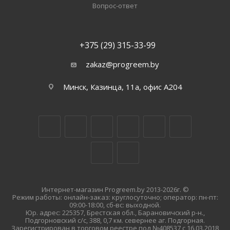
Вопрос-ответ
+375 (29) 315-33-99
zakaz@progreem.by
Минск, Казинца, 11а, офис А204
Интернет-магазин Progreem.by 2013-2026г. ©
Режим работы: онлайн-заказ: круглосуточно; оператор: пн-пт:
09:00-18:00, сб-вс: выходной.
Юр. адрес: 225357, Брестская обл., Барановичский р-н.,
Подгорновский с/с, 388, 0,7 км. севернее аг. Подгорная.
Зарегистрирован в торговом реестре под №408537 с 16.03.2018