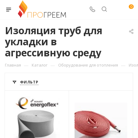
0
Изоляция труб для
укладки в
агрессивную среду
—
—
—
Главная
Каталог
Оборудование для отопления
Изол
ФИЛЬТР