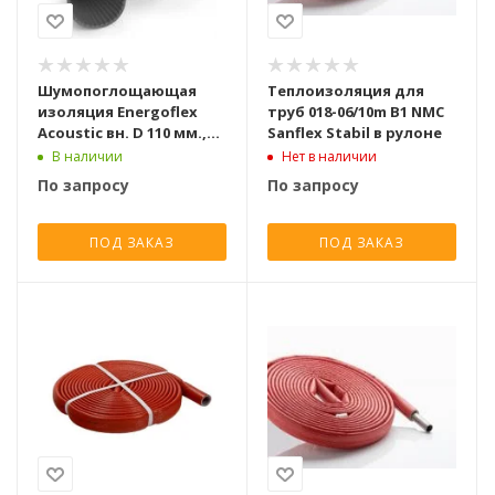
Шумопоглощающая
Теплоизоляция для
изоляция Energoflex
труб 018-06/10m B1 NMC
Acoustic вн. D 110 мм.,
Sanflex Stabil в рулоне
длина 5 м.
В наличии
Нет в наличии
По запросу
По запросу
ПОД ЗАКАЗ
ПОД ЗАКАЗ