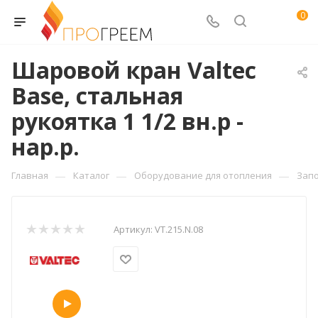
0
Шаровой кран Valtec
Base, стальная
рукоятка 1 1/2 вн.р -
нар.р.
—
—
—
Главная
Каталог
Оборудование для отопления
Зап
Артикул:
VT.215.N.08