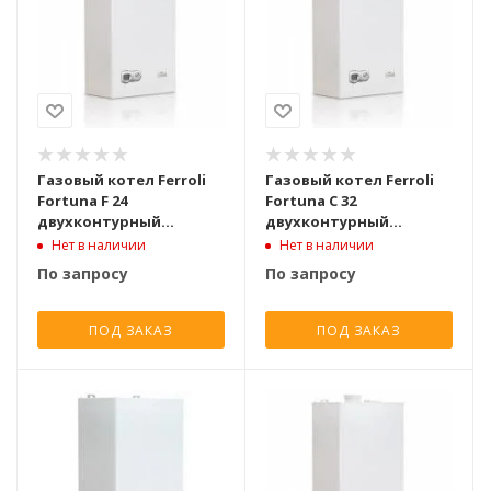
Газовый котел Ferroli
Газовый котел Ferroli
Fortuna F 24
Fortuna C 32
двухконтурный
двухконтурный
турбированный [24 кВт]
атмосферный [32 кВт]
Нет в наличии
Нет в наличии
По запросу
По запросу
ПОД ЗАКАЗ
ПОД ЗАКАЗ