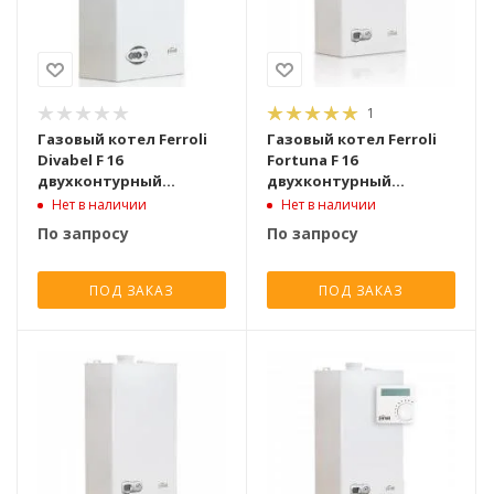
1
Газовый котел Ferroli
Газовый котел Ferroli
Divabel F 16
Fortuna F 16
двухконтурный
двухконтурный
турбированный [16 кВт]
турбированный [16 кВт]
Нет в наличии
Нет в наличии
По запросу
По запросу
ПОД ЗАКАЗ
ПОД ЗАКАЗ