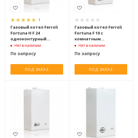
1
Газовый котел Ferroli
Газовый котел Ferroli
Fortuna H F 24
Fortuna F 10 с
одноконтурный
комнатным
турбированный [24 кВт]
термостатом
Нет в наличии
Нет в наличии
двухконтурный
По запросу
По запросу
турбированный [10 кВт]
ПОД ЗАКАЗ
ПОД ЗАКАЗ