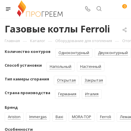
0
Газовые котлы Ferroli
—
—
—
Главная
Каталог
Оборудование для отопления
Ото
Количество контуров
Одноконтурный
Двухконтурный
Способ установки
Напольный
Настенный
Тип камеры сгорания
Открытая
Закрытая
Страна производства
Германия
Италия
Бренд
Ariston
Immergas
Baxi
MORA-TOP
Ferroli
Лема
Особенности