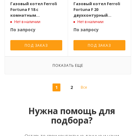
Газовый котел Ferroli
Газовый котел Ferroli
Fortuna F 18 с
Fortuna F 20
комнатным
двухконтурный
термостатом
турбированный [20 кВт]
Нет в наличии
Нет в наличии
двухконтурный
По запросу
По запросу
турбированный [18 кВт]
ПОД ЗАКАЗ
ПОД ЗАКАЗ
ПОКАЗАТЬ ЕЩЕ
1
2
Все
Нужна помощь для
подбора?
Оставьте свои контактные данные и наши