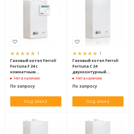
1
1
Газовый котел Ferroli
Газовый котел Ferroli
Fortuna F 24 с
Fortuna C 24
комнатным
двухконтурный
термостатом
атмосферный [24 кВт]
Нет в наличии
Нет в наличии
двухконтурный
По запросу
По запросу
турбированный [24 кВт]
ПОД ЗАКАЗ
ПОД ЗАКАЗ