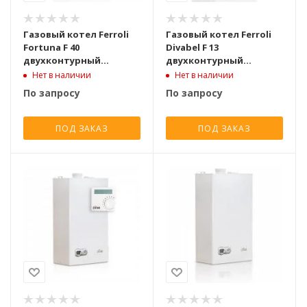
Газовый котел Ferroli
Газовый котел Ferroli
Fortuna F 40
Divabel F 13
двухконтурный
двухконтурный
турбированный [40 кВт]
турбированный [13 кВт]
Нет в наличии
Нет в наличии
По запросу
По запросу
ПОД ЗАКАЗ
ПОД ЗАКАЗ