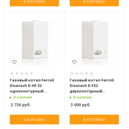
В КОРЗИНУ
В КОРЗИНУ
Газовый котел Ferroli
Газовый котел Ferroli
Divatech D HF 32
Divatech D F32
одноконтурный
двухконтурный
турбированный [32 кВт]
турбированный [32 кВт]
В наличии
В наличии
2 736
руб.
3 000
руб.
В КОРЗИНУ
В КОРЗИНУ