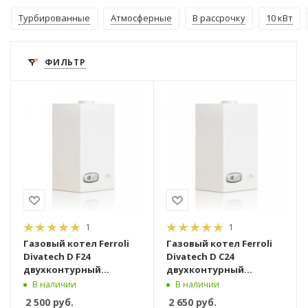
Турбированные
Атмосферные
В рассрочку
10 кВт
ФИЛЬТР
1
1
Газовый котел Ferroli
Газовый котел Ferroli
Divatech D F24
Divatech D C24
двухконтурный
двухконтурный
турбированный [24 кВт]
атмосферный [24 кВт]
В наличии
В наличии
2 500
руб.
2 650
руб.