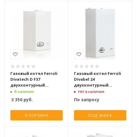
Газовый котел Ferroli
Газовый котел Ferroli
Divatech D F37
Divabel 24
двухконтурный
двухконтурный
турбированный [37 кВт]
турбированный [24 кВт]
В наличии
Нет в наличии
3 350
руб.
По запросу
В КОРЗИНУ
ПОД ЗАКАЗ