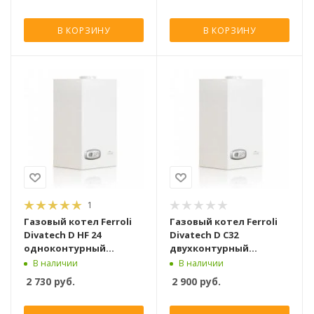
В КОРЗИНУ
В КОРЗИНУ
1
Газовый котел Ferroli
Газовый котел Ferroli
Divatech D HF 24
Divatech D C32
одноконтурный
двухконтурный
атмосферный [24 кВт]
атмосферный [32 кВт]
В наличии
В наличии
2 730
руб.
2 900
руб.