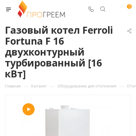
0
Газовый котел Ferroli
Fortuna F 16
двухконтурный
турбированный [16
кВт]
—
—
—
Главная
Каталог
Оборудование для отопления
Ото