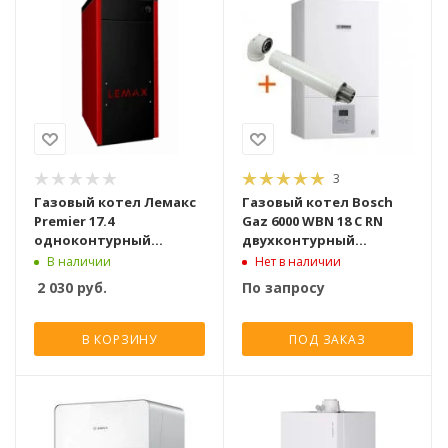
3
Газовый котел Лемакс
Газовый котел Bosch
Premier 17.4
Gaz 6000 WBN 18 C RN
одноконтурный
двухконтурный
атмосферный [17.4 кВт]
турбированный [18 кВт]
В наличии
Нет в наличии
2 030
руб.
По запросу
В КОРЗИНУ
ПОД ЗАКАЗ