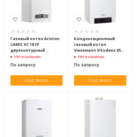
Газовый котел Ariston
Конденсационный
CARES XC 18 FF
газовый котел
двухконтурный
Viessmann Vitodens 050-
турбированный [18 кВт]
W BOKA19kW
Нет в наличии
Нет в наличии
двухконтурный [19 кВт]
По запросу
По запросу
ПОД ЗАКАЗ
ПОД ЗАКАЗ