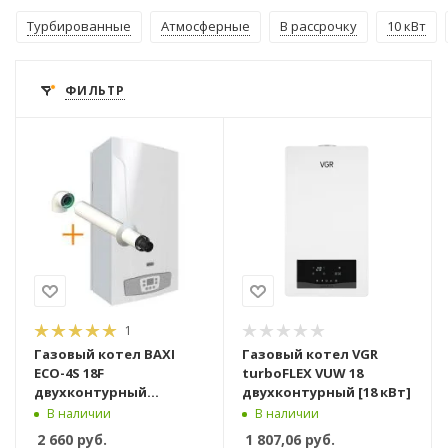
Турбированные
Атмосферные
В рассрочку
10 кВт
ФИЛЬТР
1
Газовый котел BAXI
Газовый котел VGR
ECO-4S 18F
turboFLEX VUW 18
двухконтурный
двухконтурный [18 кВт]
турбированный [18 кВт]
В наличии
В наличии
2 660
руб.
1 807,06
руб.