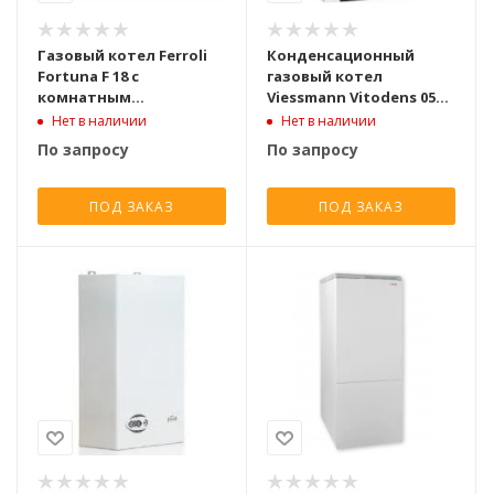
Газовый котел Ferroli
Конденсационный
Fortuna F 18 с
газовый котел
комнатным
Viessmann Vitodens 050-
термостатом
W BOHA19kW
Нет в наличии
Нет в наличии
двухконтурный
одноконтурный [19
По запросу
По запросу
турбированный [18 кВт]
кВт]
ПОД ЗАКАЗ
ПОД ЗАКАЗ