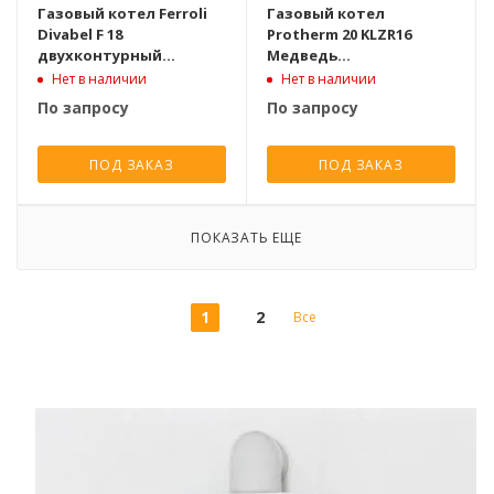
Газовый котел Ferroli
Газовый котел
Divabel F 18
Protherm 20 KLZR16
двухконтурный
Медведь
турбированный [18 кВт]
двухконтурный
Нет в наличии
Нет в наличии
атмосферный [18.5 кВт]
По запросу
По запросу
ПОД ЗАКАЗ
ПОД ЗАКАЗ
ПОКАЗАТЬ ЕЩЕ
1
2
Все