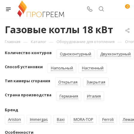
0
Газовые котлы 18 кВт
—
—
—
Главная
Каталог
Оборудование для отопления
Ото
Количество контуров
Одноконтурный
Двухконтурный
Способ установки
Напольный
Настенный
Тип камеры сгорания
Открытая
Закрытая
Страна производства
Германия
Италия
Бренд
Ariston
Immergas
Baxi
MORA-TOP
Ferroli
Лема
Особенности