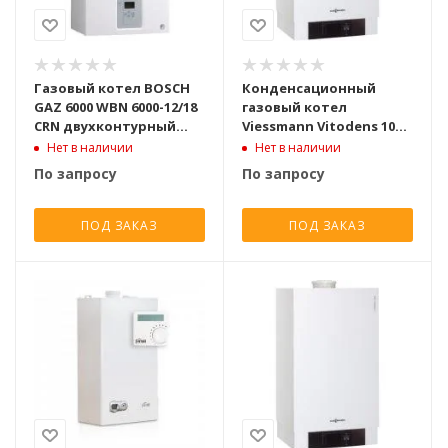
Газовый котел BOSCH
Конденсационный
GAZ 6000 WBN 6000-12/18
газовый котел
CRN двухконтурный
Viessmann Vitodens 100-
турбированный [18 КвТ]
W B1HF одноконтурный
Нет в наличии
Нет в наличии
[19 кВт]
По запросу
По запросу
ПОД ЗАКАЗ
ПОД ЗАКАЗ