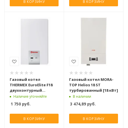
В КОРЗИНУ
В КОРЗИНУ
Газовый котел
Газовый котел MORA-
THERMEX EuroElite F18
TOP Helios 18 ST
двухконтурный
турбированный [18 кВт]
турбированный [18 кВт]
Наличие уточняйте
В наличии
1 750
руб.
3 474,89
руб.
В КОРЗИНУ
В КОРЗИНУ