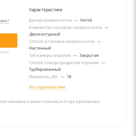
Характеристики
Бренд газового котла
—
Ferroli
вле?
Количество контуров газового котла
—
Двухконтурный
Способ установки газового котла
—
Настенный
тся с
Тип камеры сгорания
—
Закрытая
Способ отвода продуктов сгорания
—
Турбированный
Мощность, кВт
—
18
Все характеристики
рнет-магазина и может отличаться от цен в розничных