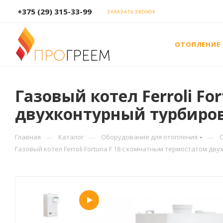
+375 (29) 315-33-99
ЗАКАЗАТЬ ЗВОНОК
ОТОПЛЕНИЕ
Газовый котел Ferroli F
двухконтурный турбиров
—
—
—
Главная
Каталог
Оборудование для отопления
Газовый котел Ferroli Fortuna F 18 с комнатным термостатом дв