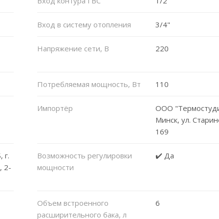
Вход контура ГВС
1/2"
Вход в систему отопления
3/4"
Напряжение сети, В
220
Потребляемая мощность, Вт
110
Импортёр
ООО "Термостудия
Минск, ул. Старин
169
 г.
Возможность регулировки
✔️ Да
, 2-
мощности
Объем встроенного
6
расширительного бака, л