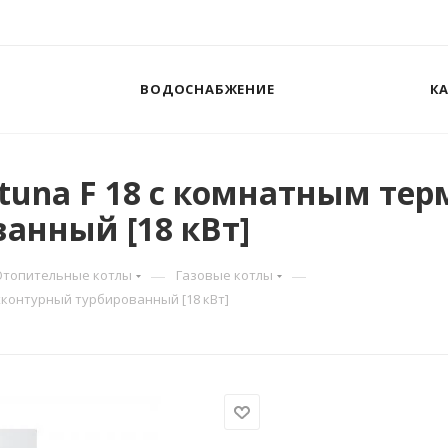
ВОДОСНАБЖЕНИЕ
К
ortuna F 18 с комнатным те
анный [18 кВт]
—
—
Отопительные котлы
Газовые котлы
ухконтурный турбированный [18 кВт]