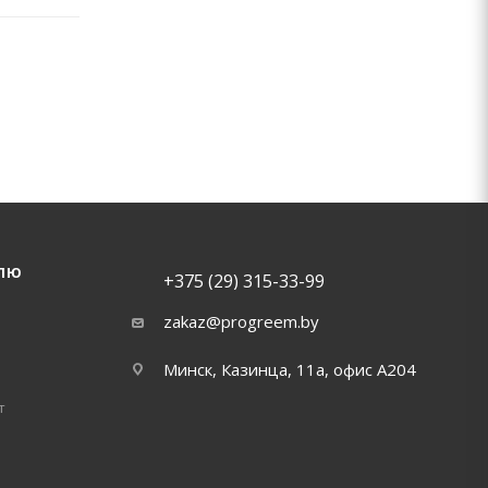
ЛЮ
+375 (29) 315-33-99
zakaz@progreem.by
Минск, Казинца, 11а, офис А204
т