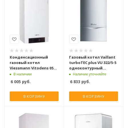
Конденсационный
Газовый котел Vaillant
газовый котел
turboTEC plus VU 322/5-5
Viessmann Vitodens 050-
одноконтурный
W BOHA25kW
турбированный [36 кВт]
В наличии
Наличие уточняйте
однокнтурный [25 кВт]
6 005
руб.
6 833
руб.
В КОРЗИНУ
В КОРЗИНУ