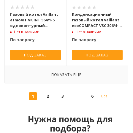
Газовый котел Vaillant
Конденсационный
atmoVIT VK INT 564/1-5
газовый котел Vaillant
одноконтурный
ecoCOMPACT VSC 306/4-5
атмосферный [56 кВт]
двухконтурный
Нет в наличии
Нет в наличии
турбированный [30 кВт]
По запросу
По запросу
ПОД ЗАКАЗ
ПОД ЗАКАЗ
ПОКАЗАТЬ ЕЩЕ
1
2
3
6
Все
Нужна помощь для
подбора?