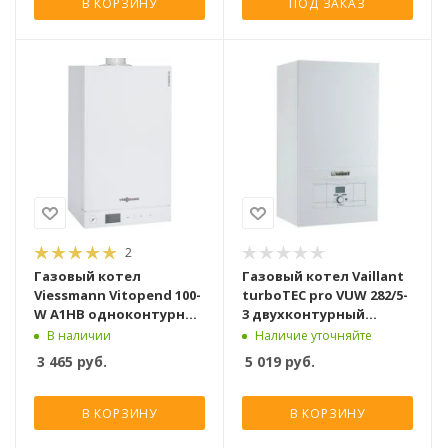
В КОРЗИНУ
ПОД ЗАКАЗ
2
Газовый котел
Газовый котел Vaillant
Viessmann Vitopend 100-
turboTEC pro VUW 282/5-
W A1HB одноконтурный
3 двухконтурный
турбированный [30 кВт]
турбированный [28 кВт]
В наличии
Наличие уточняйте
3 465
руб.
5 019
руб.
В КОРЗИНУ
В КОРЗИНУ