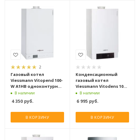
2
Газовый котел
Конденсационный
Viessmann Vitopend 100-
газовый котел
W A1HB одноконтурный
Viessmann Vitodens 100-
турбированный [34 кВт]
W B1HF одноконтурный
В наличии
В наличии
[25 кВт]
4 350
руб.
6 995
руб.
В КОРЗИНУ
В КОРЗИНУ