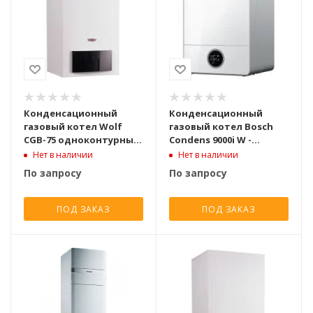
Конденсационный
Конденсационный
газовый котел Wolf
газовый котел Bosch
CGB-75 одноконтурный
Condens 9000i W -
турбированный [75 кВт]
GC9000iW 50
Нет в наличии
Нет в наличии
одноконтурный
По запросу
По запросу
турбированный [48,9
кВт]
ПОД ЗАКАЗ
ПОД ЗАКАЗ