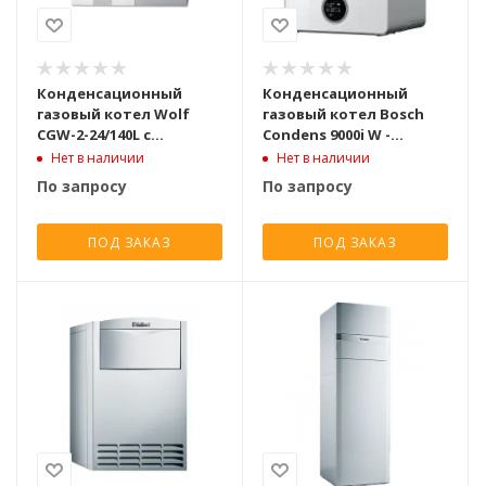
Конденсационный
Конденсационный
газовый котел Wolf
газовый котел Bosch
CGW-2-24/140L с
Condens 9000i W -
бойлером
GC9000iW 20E
Нет в наличии
Нет в наличии
двухконтурный
одноконтурный
По запросу
По запросу
турбированный [24 кВт]
турбированный [19,3
кВт]
ПОД ЗАКАЗ
ПОД ЗАКАЗ