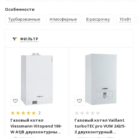
Особенности
Турбированные
Атмосферные
В рассрочку
10 кВт
ФИЛЬТР
2
Газовый котел
Газовый котел Vaillant
Viessmann Vitopend 100-
turboTEC pro VUW 242/5-
W A1JB двухконтурный
3 двухконтурный
турбированный [24 кВт]
турбированный [24 кВт]