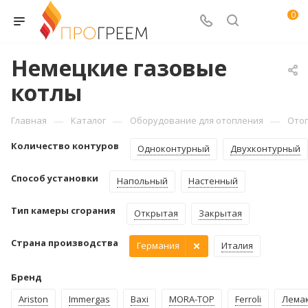
0
Немецкие газовые
котлы
—
—
—
Главная
Каталог
Оборудование для отопления
Ото
Количество контуров
Одноконтурный
Двухконтурный
Способ установки
Напольный
Настенный
Тип камеры сгорания
Открытая
Закрытая
Страна производства
Германия
Италия
Бренд
Ariston
Immergas
Baxi
MORA-TOP
Ferroli
Лема