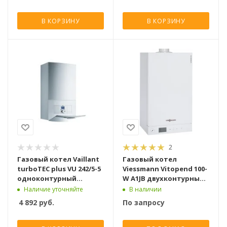
В КОРЗИНУ
В КОРЗИНУ
2
Газовый котел Vaillant
Газовый котел
turboTEC plus VU 242/5-5
Viessmann Vitopend 100-
одноконтурный
W А1JB двухконтурный
турбированный [24 кВт]
турбированный [12 кВт]
Наличие уточняйте
В наличии
4 892
руб.
По запросу