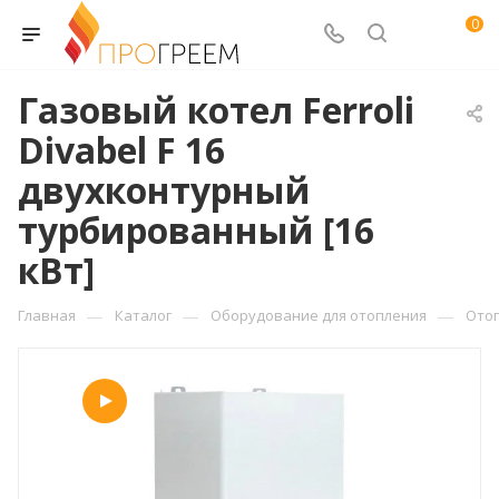
0
Газовый котел Ferroli
Divabel F 16
двухконтурный
турбированный [16
кВт]
—
—
—
Главная
Каталог
Оборудование для отопления
Ото