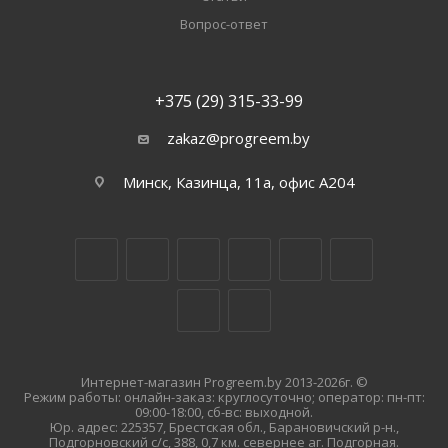
Вопрос-ответ
+375 (29) 315-33-99
zakaz@progreem.by
Минск, Казинца, 11а, офис А204
Интернет-магазин Progreem.by 2013-2026г. ©
Режим работы: онлайн-заказ: круглосуточно; оператор: пн-пт:
09:00-18:00, сб-вс: выходной.
Юр. адрес: 225357, Брестская обл., Барановичский р-н.,
Подгорновский с/с, 388, 0,7 км. севернее аг. Подгорная.