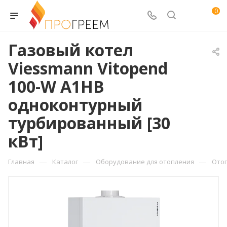
0
Газовый котел
Viessmann Vitopend
100-W A1HB
одноконтурный
турбированный [30
кВт]
—
—
—
Главная
Каталог
Оборудование для отопления
Ото