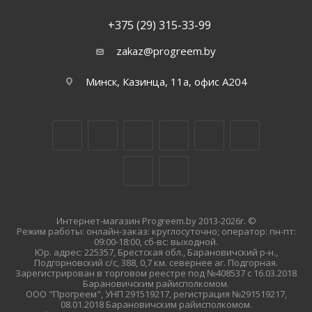
+375 (29) 315-33-99
zakaz@progreem.by
Минск, Казинца, 11а, офис А204
Интернет-магазин Progreem.by 2013-2026г. ©
Режим работы: онлайн-заказ: круглосуточно; оператор: пн-пт:
09:00-18:00, сб-вс: выходной.
Юр. адрес: 225357, Брестская обл., Барановичский р-н.,
Подгорновский с/с, 388, 0,7 км. севернее аг. Подгорная.
Зарегистрирован в торговом реестре под №408537 с 16.03.2018
Барановичским райисполкомом.
ООО "Прогреем", УНП 291519217, регистрация №291519217,
08.01.2018 Барановичским райисполкомом.