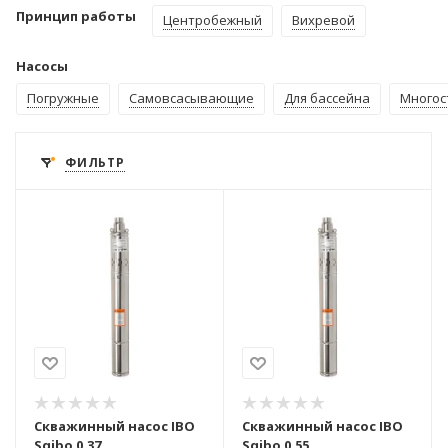
Принцип работы
Центробежный
Вихревой
Насосы
Погружные
Самовсасывающие
Для бассейна
Многос
ФИЛЬТР
Скважинный насос IBO
Скважинный насос IBO
Sqibo 0,37
Sqibo 0,55