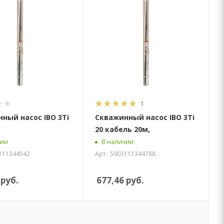
1
ный насос IBO 3Ti
Скважинный насос IBO 3Ti
20 кабель 20м,
чии
В наличии
3111344542
Арт.: 5903111344788
руб.
677,46
руб.