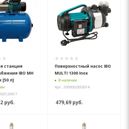
я станция
Поверхностный насос IBO
абжения IBO MH
MULTI 1300 Inox
 [50 л]
В наличии
Арт.: 2000002850014
чии
0003120017
82
руб.
479,69
руб.