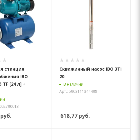
я станция
Скважинный насос IBO 3Ti
абжения IBO
20
 TF [24 л] +
В наличии
Арт.: 5903111344498
чии
0002790013
руб.
618,77
руб.