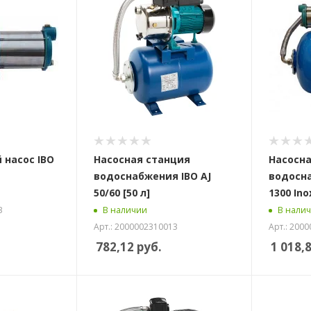
 насос IBO
Насосная станция
Насосна
водоснабжения IBO AJ
водосн
50/60 [50 л]
1300 Inox
3
В наличии
В нали
Арт.: 2000002310013
Арт.: 200
782,12
руб.
1 018,