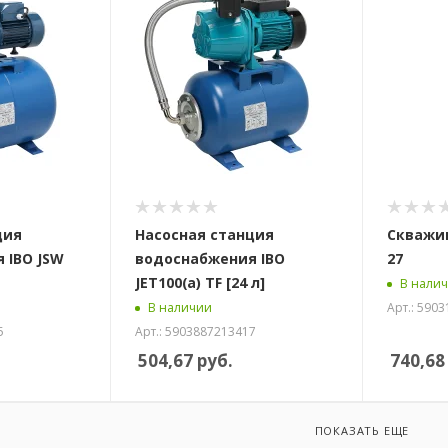
ция
Насосная станция
Скважин
 IBO JSW
водоснабжения IBO
27
JET100(a) TF [24 л]
В нали
Арт.: 590
В наличии
5
Арт.: 5903887213417
504,67
руб.
740,68
ПОКАЗАТЬ ЕЩЕ