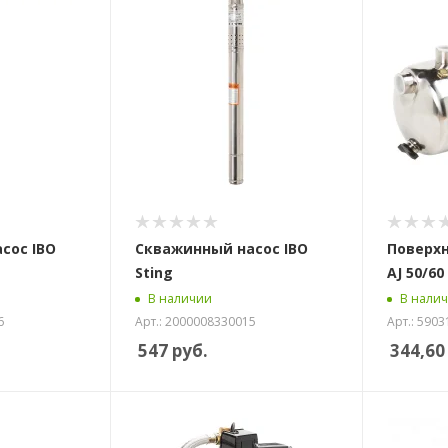
сос IBO
Скважинный насос IBO
Поверхн
Sting
AJ 50/60
В наличии
В нали
6
Арт.: 2000008330015
Арт.: 590
547
руб.
344,60