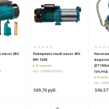
 насос IBO
Поверхностный насос IBO
Насосна
MH 1300
водосн
JET100(a)
В наличии
сух,ход
9
Арт.: 2000002970019
В нали
Арт.: 200
589,70
руб.
506,57