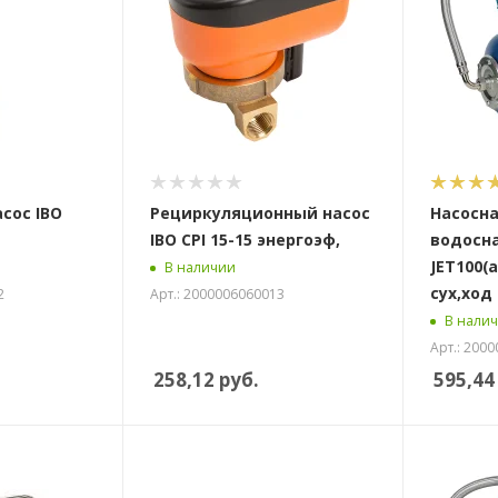
сос IBO
Рециркуляционный насос
Насосна
IBO CPI 15-15 энергоэф,
водосн
JET100(a)
В наличии
сух,ход
2
Арт.: 2000006060013
В нали
Арт.: 200
258,12
руб.
595,44