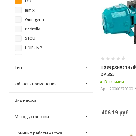
IBO
Jemix
Omnigena
Pedrollo
STOUT
UNIPUMP
Джилекс
Wilo
Поверхностный
Тип
DP 355
Grundfos
В наличии
Область применения
Aquario
Арт.: 200002703001
Olsa (Ручеёк)
Вид насоса
406,19
руб.
Метод установки
Принцип работы насоса