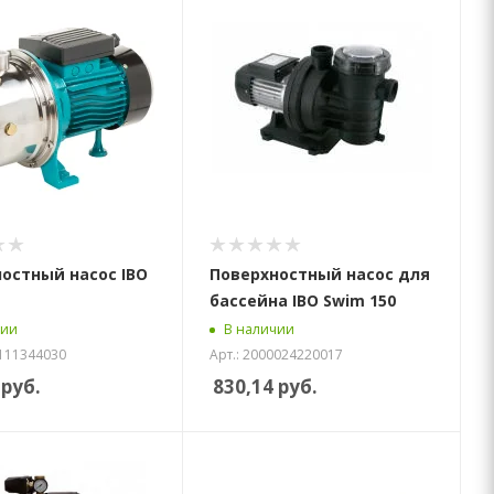
остный насос IBO
Поверхностный насос для
бассейна IBO Swim 150
чии
В наличии
3111344030
Арт.: 2000024220017
руб.
830,14
руб.