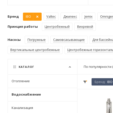
Бренд
IBO
Valtec
Джилекс
Jemix
Omnige
Принцип работы
Центробежный
Вихревой
Насосы
Погружные
Самовсасывающие
Для бассейн
Вертикальные центробежные
Центробежные горизонтал
По популярности 
КАТАЛОГ
Отопление
Бренд:
IBO
Водоснабжение
Канализация