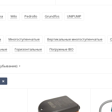
na
Wilo
Pedrollo
Grundfos
UNIPUMP
а
Многоступенчатые
Вертикальные многоступенчатые
О
ьные
Горизонтальные
Погружные IBO
(убывание)