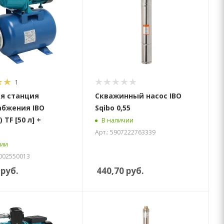
1
я станция
Скважинный насос IBO
абжения IBO
Sqibo 0,55
 TF [50 л] +
В наличии
Арт.: 5907222763339
чии
0002550013
руб.
440,70
руб.