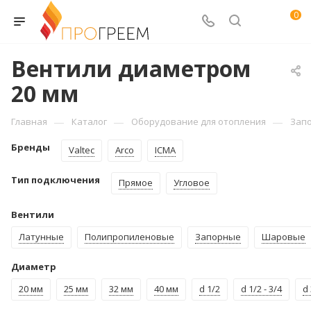
0
Вентили диаметром
20 мм
—
—
—
Главная
Каталог
Оборудование для отопления
Зап
Бренды
Valtec
Arco
ICMA
Тип подключения
Прямое
Угловое
Вентили
Латунные
Полипропиленовые
Запорные
Шаровые
Диаметр
20 мм
25 мм
32 мм
40 мм
d 1/2
d 1/2 - 3/4
d 