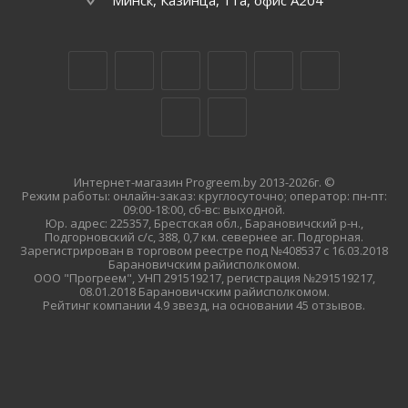
Минск, Казинца, 11а, офис А204
Интернет-магазин Progreem.by 2013-2026г. ©
Режим работы: онлайн-заказ: круглосуточно; оператор: пн-пт:
09:00-18:00, сб-вс: выходной.
Юр. адрес: 225357, Брестская обл., Барановичский р-н.,
Подгорновский с/с, 388, 0,7 км. севернее аг. Подгорная.
Зарегистрирован в торговом реестре под №408537 с 16.03.2018
Барановичским райисполкомом.
ООО "Прогреем", УНП 291519217, регистрация №291519217,
08.01.2018 Барановичским райисполкомом.
Рейтинг компании 4.9 звезд, на основании 45 отзывов.