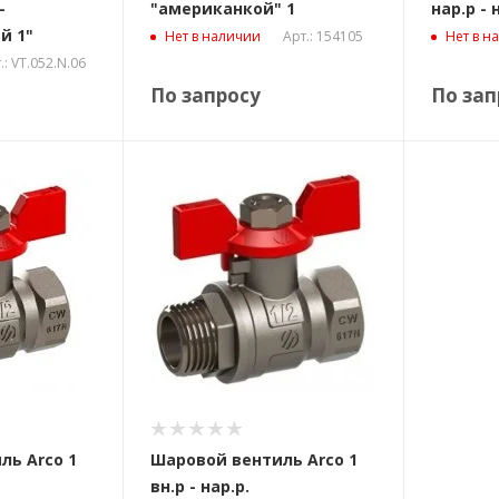
-
"американкой" 1
нар.р - 
й 1"
Арт.: 154105
Нет в наличии
Нет в н
.: VT.052.N.06
По запросу
По зап
ль Arco 1
Шаровой вентиль Arco 1
вн.р - нар.р.