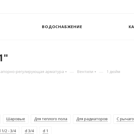
ВОДОСНАБЖЕНИЕ
К
1"
—
—
Запорно-регулирующая арматура
Вентили
1 дюйм
Шаровые
Для теплого пола
Для радиаторов
С рычаг
 1/2 - 3/4
d 3/4
d 1