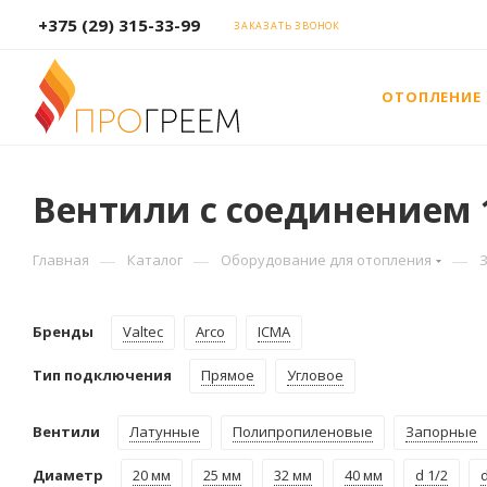
+375 (29) 315-33-99
ЗАКАЗАТЬ ЗВОНОК
ОТОПЛЕНИЕ
Вентили с соединением 
—
—
—
Главная
Каталог
Оборудование для отопления
Бренды
Valtec
Arco
ICMA
Тип подключения
Прямое
Угловое
Вентили
Латунные
Полипропиленовые
Запорные
Диаметр
20 мм
25 мм
32 мм
40 мм
d 1/2
d