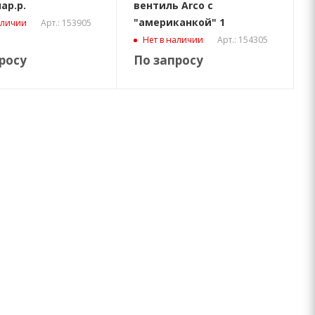
нар.р.
вентиль Arco с
"американкой" 1
Арт.: 153905
аличии
Арт.: 154305
Нет в наличии
росу
По запросу