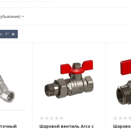
(убывание)
е:
1"
оточный
Шаровой вентиль Arco с
Шаровой