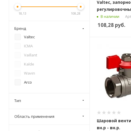
Valtec, запорно
регулировочны
18,13
108,28
Арт
В наличии
108,28
руб.
Бренд
Valtec
ICMA
Vaillant
Kalde
Wavin
Arco
Тип
Область применения
Шаровой венти
вн.р - вн.р.