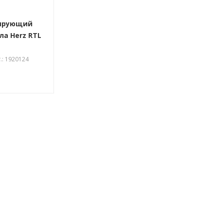
лирующий
ла Herz RTL
.: 1920124