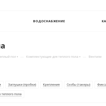
ВОДОСНАБЖЕНИЕ
К
ла
—
—
Теплый пол
Комплектующие для теплого пола
Вентили
и
Заглушки (пробки)
Крепления
Скобы (такеры)
Фикс
 теплого пола