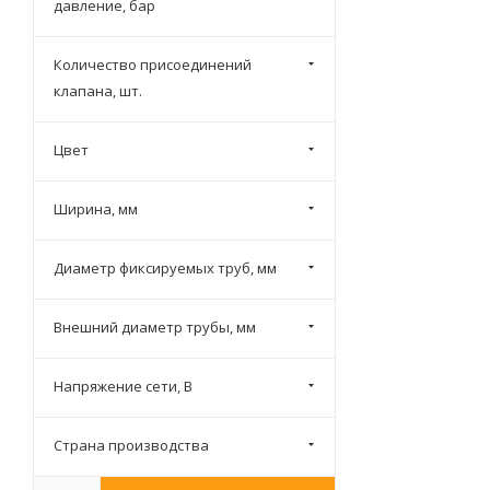
Скоба для крепления трубы
давление, бар
Смесительный клапан
Количество присоединений
Соединитель
клапана, шт.
Теплораспределительная
пластина для теплого пола
Цвет
Термометр
Терморегулирующий
Ширина, мм
монтажный комплект
Термостатический клапан
Диаметр фиксируемых труб, мм
Тройник
Трубопровод
Внешний диаметр трубы, мм
Угольник
Удлинитель
Напряжение сети, В
Фиксатор
Страна производства
Футорка
Шина для монтажа труб