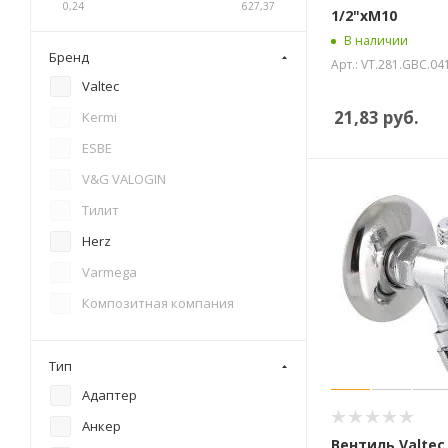
0,24
627,37
1/2"хМ10
В наличии
Бренд
Арт.: VT.281.GBC.04
Valtec
21,83
руб.
Kermi
ESBE
V&G VALOGIN
Тилит
Herz
Varmega
Композитная компания
Тип
Адаптер
Анкер
Вентиль Valtec