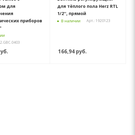
ом для
для тёплого пола Herz RTL
чения
1/2'', прямой
ических приборов
Арт.: 1920123
В наличии
"
чии
82.GBC.0403
уб.
166,94
руб.