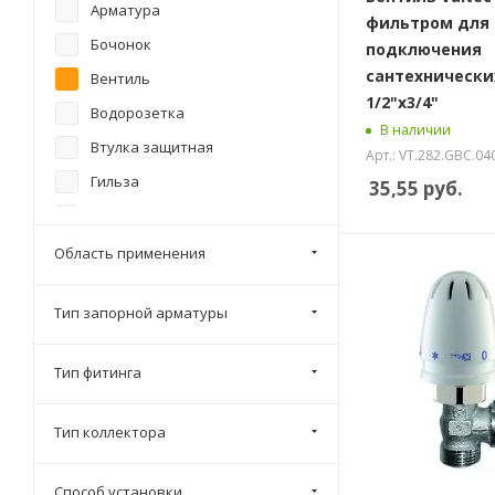
Арматура
фильтром для
Бочонок
подключения
сантехнически
Вентиль
1/2"х3/4"
Водорозетка
В наличии
Втулка защитная
Арт.: VT.282.GBC.04
Гильза
35,55
руб.
Дюбель хомут
Дюбель-крюк
Область применения
Евроконус
Тип запорной арматуры
Заглушка
Заглушка (пробка)
Тип фитинга
Зубчатая рейка
Клапан
Тип коллектора
Клипса для теплоизоляции
Контргайка
Способ установки