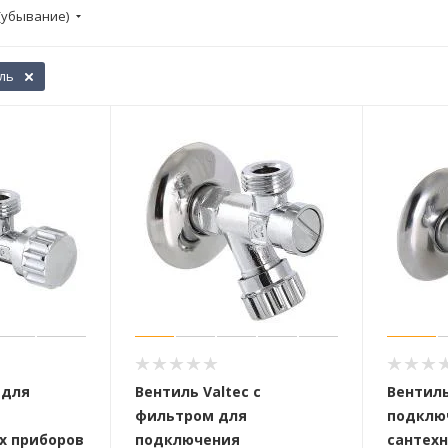
(убывание)
ль
 для
Вентиль Valtec с
Вентиль
фильтром для
подклю
х приборов
подключения
сантехн