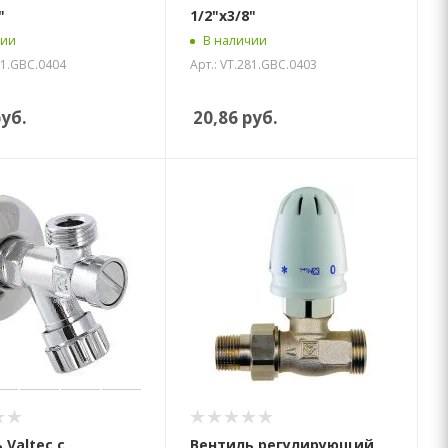
"
1/2"х3/8"
чии
В наличии
81.GBC.0404
Арт.: VT.281.GBC.0403
уб.
20,86
руб.
 Valtec с
Вентиль регулирующий