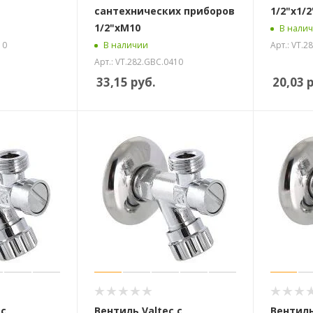
сантехнических приборов
1/2"х1/2
1/2"хМ10
В нали
10
Арт.: VT.2
В наличии
Арт.: VT.282.GBC.0410
33,15
руб.
20,03
р
 с
Вентиль Valtec с
Вентиль