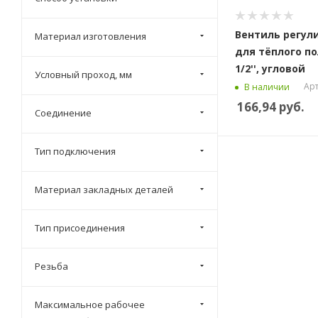
Крестовина
Вентиль регу
Материал изготовления
Кронштейн
для тёплого по
Муфта
1/2'', угловой
Условный проход, мм
Ниппель
Арт
В наличии
166,94
руб.
Оснастка для монтажа скоб
Соединение
Отводной клапан
Переходник
Тип подключения
Полусгон
Материал закладных деталей
Пресс-фитинг
Профиль деформационного
Тип присоединения
шва
Расходомер
Резьба
Сгон
Сдвоенный ниппель
Максимальное рабочее