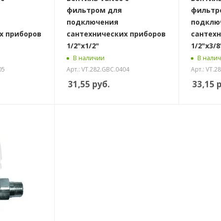
фильтром для
фильтр
подключения
подклю
х приборов
сантехнических приборов
сантехн
1/2"х1/2"
1/2"х3/8
В наличии
В нали
05
Арт.: VT.282.GBC.0404
Арт.: VT.2
31,55
руб.
33,15
р