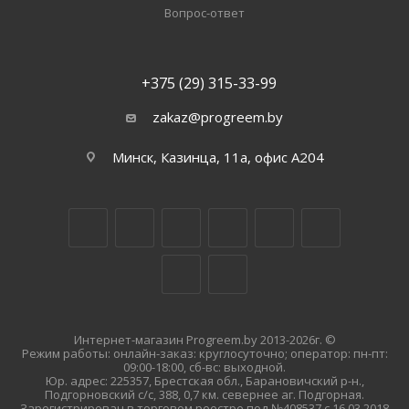
Вопрос-ответ
+375 (29) 315-33-99
zakaz@progreem.by
Минск, Казинца, 11а, офис А204
Интернет-магазин Progreem.by 2013-2026г. ©
Режим работы: онлайн-заказ: круглосуточно; оператор: пн-пт:
09:00-18:00, сб-вс: выходной.
Юр. адрес: 225357, Брестская обл., Барановичский р-н.,
Подгорновский с/с, 388, 0,7 км. севернее аг. Подгорная.
Зарегистрирован в торговом реестре под №408537 с 16.03.2018