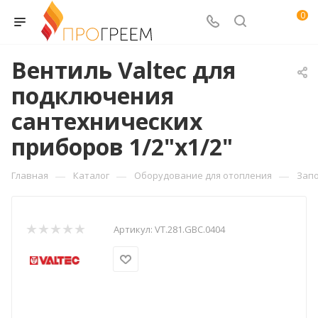
0
Вентиль Valtec для
подключения
сантехнических
приборов 1/2"х1/2"
—
—
—
Главная
Каталог
Оборудование для отопления
Зап
Артикул:
VT.281.GBC.0404