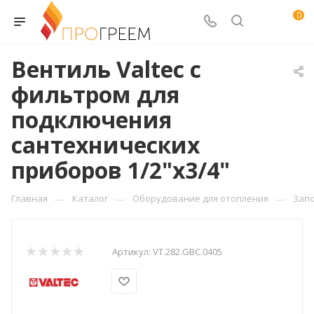
0
Вентиль Valtec с
фильтром для
подключения
сантехнических
приборов 1/2"х3/4"
—
—
—
Главная
Каталог
Оборудование для отопления
Зап
Артикул:
VT.282.GBC.0405