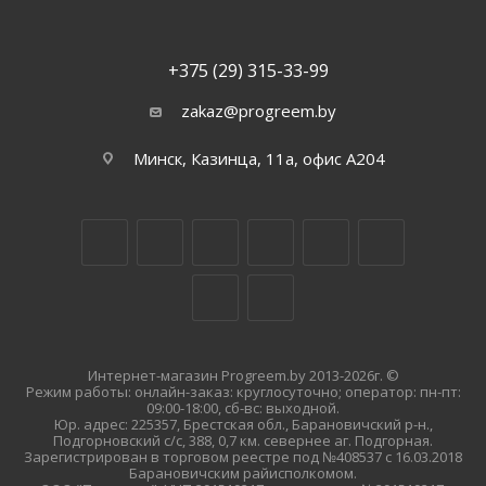
+375 (29) 315-33-99
zakaz@progreem.by
Минск, Казинца, 11а, офис А204
Интернет-магазин Progreem.by 2013-2026г. ©
Режим работы: онлайн-заказ: круглосуточно; оператор: пн-пт:
09:00-18:00, сб-вс: выходной.
Юр. адрес: 225357, Брестская обл., Барановичский р-н.,
Подгорновский с/с, 388, 0,7 км. севернее аг. Подгорная.
Зарегистрирован в торговом реестре под №408537 с 16.03.2018
Барановичским райисполкомом.