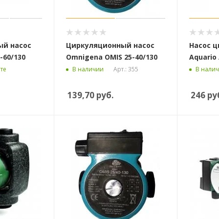
ый насос
Циркуляционный насос
Насос 
-60/130
Omnigena OMIS 25-40/130
Aquario 
Арт.: 355
те
В наличии
В нали
139,70
руб.
246
ру