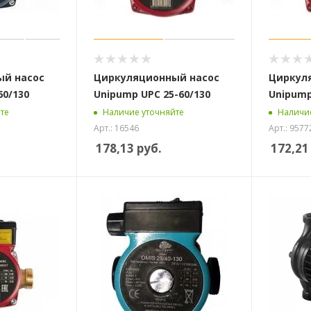
ый насос
Циркуляционный насос
Циркул
60/130
Unipump UPC 25-60/130
Unipump
те
Наличие уточняйте
Наличие
Арт.: 16546
Арт.: 9577
178,13
руб.
172,21