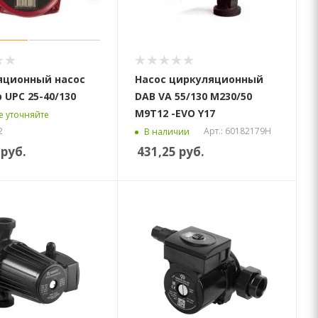
яционный насос
Насос циркуляционный
 UPC 25-40/130
DAB VA 55/130 М230/50
М9Т12 -EVO Y17
 уточняйте
2
Арт.: 60182179H
В наличии
руб.
431,25
руб.