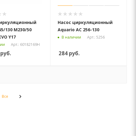
циркуляционный
Насос циркуляционный
65/130 М230/50
Aquario AC 256-130
EVO Y17
Арт.: 5256
В наличии
Арт.: 60182169H
чии
руб.
284
руб.
Все