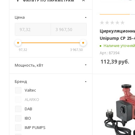
ФИЛЬТР ПО ПАРАМЕТРАМ
Цена
Циркуляционн
Unipump CP 25-
Наличие уточняй
97,32
3 967,50
Арт.: 87394
112,39
руб.
Мощность, кВт
Бренд
Valtec
ALARKO
DAB
IBO
IMP PUMPS