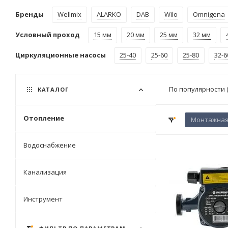
Бренды
Wellmix
ALARKO
DAB
Wilo
Omnigena
Условный проход
15 мм
20 мм
25 мм
32 мм
Циркуляционные насосы
25-40
25-60
25-80
32-6
По популярности 
КАТАЛОГ
Отопление
Монтажная 
Водоснабжение
Канализация
Инструмент