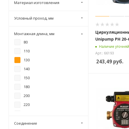
Материал изготовления
Условный проход, мм
Циркуляционн
Монтажная длина, мм
Unipump PН 20-
80
Наличие уточняй
110
Арт.: 66193
130
243,49
руб.
140
150
180
200
220
230
138
Соединение