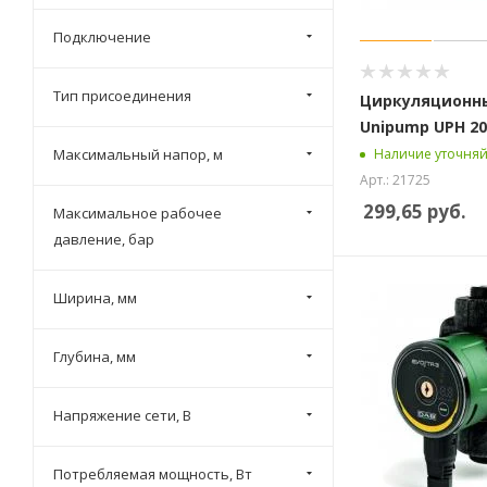
250
Подключение
82
84
Тип присоединения
Циркуляционн
280
Unipump UPН 20
300
Максимальный напор, м
Наличие уточняй
Арт.: 21725
299,65
руб.
Максимальное рабочее
давление, бар
Ширина, мм
Глубина, мм
Напряжение сети, В
Потребляемая мощность, Вт