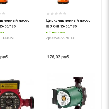
яционный насос
Циркуляционный насос
25-60/130
IBO OHI 15-60/130
чии
В наличии
3111344191
Арт.: 5907222763131
руб.
176,02
руб.