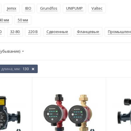
Jemix
IBO
Grundfos
UNIPUMP
Valtec
40 мм
50 мм
0
32-80
220 В
Сдвоенные
Фланцевые
Промышлен
(убывание)
длина, мм:
130