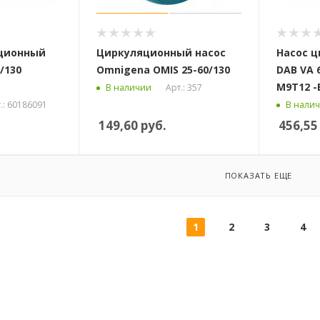
яционный
Циркуляционный насос
Насос 
/130
Omnigena OMIS 25-60/130
DAB VA 
М9Т12 -
Арт.: 357
В наличии
.: 60186091
В нали
149,60
руб.
456,55
ПОКАЗАТЬ ЕЩЕ
1
2
3
4