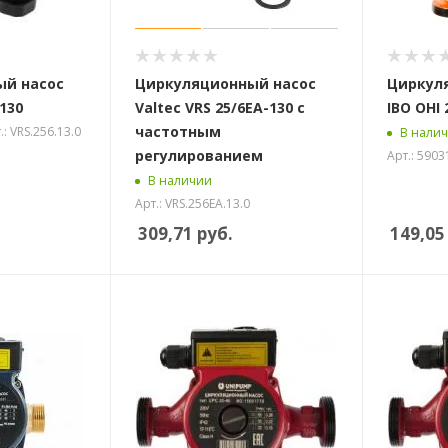
ый насос
Циркуляционный насос
Циркул
-130
Valtec VRS 25/6EA-130 c
IBO OHI 
частотным
.: VRS.256.13.0
В нали
регулированием
Арт.: 590
В наличии
Арт.: VRS.256EA.13.0
309,71
руб.
149,05