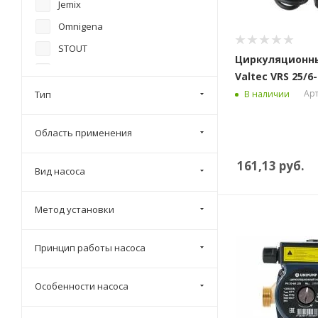
Jemix
Omnigena
STOUT
Циркуляционн
UNIPUMP
Valtec VRS 25/6
Wellmix
Арт
В наличии
Тип
ZOTA
Область применения
Wilo
Grundfos
161,13
руб.
Вид насоса
Aquario
Varmega
Метод установки
Принцип работы насоса
Особенности насоса