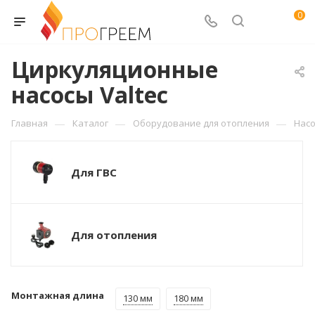
0
Циркуляционные
насосы Valtec
—
—
—
Главная
Каталог
Оборудование для отопления
Нас
Для ГВС
Для отопления
Монтажная длина
130 мм
180 мм