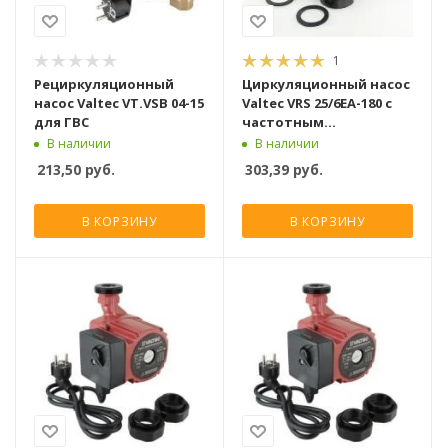
1
Рециркуляционный
Циркуляционный насос
насос Valtec VT.VSB 04-15
Valtec VRS 25/6EA-180 c
для ГВС
частотным
регулированием
В наличии
В наличии
213,50
руб.
303,39
руб.
В КОРЗИНУ
В КОРЗИНУ