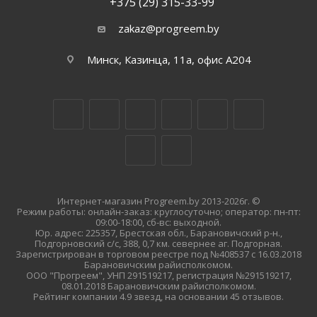
+375 (29) 315-33-99
zakaz@progreem.by
Минск, Казинца, 11а, офис А204
Интернет-магазин Progreem.by 2013-2026г. ©
Режим работы: онлайн-заказ: круглосуточно; оператор: пн-пт:
09:00-18:00, сб-вс: выходной.
Юр. адрес: 225357, Брестская обл., Барановичский р-н.,
Подгорновский с/с, 388, 0,7 км. севернее аг. Подгорная.
Зарегистрирован в торговом реестре под №408537 с 16.03.2018
Барановичским райисполкомом.
ООО "Прогреем", УНП 291519217, регистрация №291519217,
08.01.2018 Барановичским райисполкомом.
Рейтинг компании 4.9 звезд, на основании 45 отзывов.