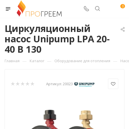
0
Циркуляционный
насос Unipump LPA 20-
40 B 130
—
—
—
Главная
Каталог
Оборудование для отопления
Нас
Артикул:
20023