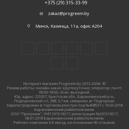
+375 (29) 315-33-99
zakaz@progreem.by
Минск, Казинца, 11а, офис А204
Интернет-магазин Progreem.by 2013-2026г. ©
Режим работы: онлайн-заказ: круглосуточно; оператор: пн-пт:
09:00-18:00, сб-вс: выходной.
Юр. адрес: 225357, Брестская обл., Барановичский р-н.,
Подгорновский с/с, 388, 0,7 км. севернее аг. Подгорная.
Зарегистрирован в торговом реестре под №408537 с 16.03.2018
Барановичским райисполкомом.
ООО "Прогреем", УНП 291519217, регистрация №291519217,
08.01.2018 Барановичским райисполкомом.
Рейтинг компании 4.9 звезд, на основании 45 отзывов.