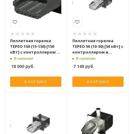
Пеллетная горелка
Пеллетная горелка
TEPEO 150 (15-150) [150
TEPEO 50 (10-50) [50 кВт] с
кВт] с контроллером и
контроллером и
шнеком для подачи
шнеком для подачи
В наличии
В наличии
пеллет
пеллет
18 000
руб.
7 148
руб.
В КОРЗИНУ
В КОРЗИНУ