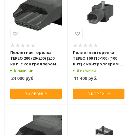
Пеллетная горелка
Пеллетная горелка
TEPEO 200 (20-200) [200
TEPEO 100 (10-100) [100
кВт] с контроллером и
кВт] с контроллером и
шнеком для подачи
шнеком для подачи
В наличии
В наличии
пеллет
пеллет
24 000
руб.
11 400
руб.
В КОРЗИНУ
В КОРЗИНУ