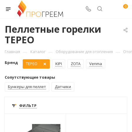
0
Пеллетные горелки
TEPEO
—
—
—
Главная
Каталог
Оборудование для отопления
Ото
Бренд
TEPEO
KIPI
ZOTA
Venma
Сопутствующие товары
Бункеры для пеллет
Датчики
ФИЛЬТР