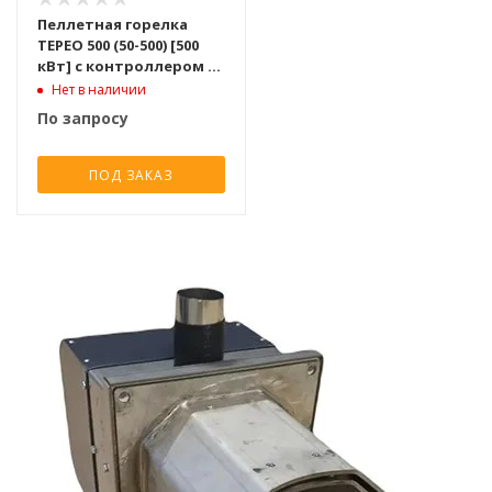
Пеллетная горелка
TEPEO 500 (50-500) [500
кВт] с контроллером и
шнеком для подачи
Нет в наличии
пеллет
По запросу
ПОД ЗАКАЗ