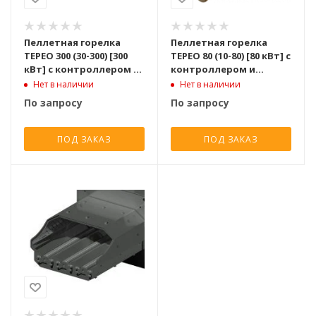
Пеллетная горелка
Пеллетная горелка
TEPEO 300 (30-300) [300
TEPEO 80 (10-80) [80 кВт] с
кВт] с контроллером и
контроллером и
шнеком для подачи
шнеком для подачи
Нет в наличии
Нет в наличии
пеллет
пеллет
По запросу
По запросу
ПОД ЗАКАЗ
ПОД ЗАКАЗ