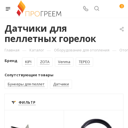
0
Датчики для
пеллетных горелок
—
—
—
Главная
Каталог
Оборудование для отопления
Ото
Бренд
KIPI
ZOTA
Venma
TEPEO
Сопутствующие товары
Бункеры для пеллет
Датчики
ФИЛЬТР