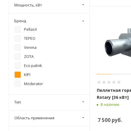
Мощность, кВт
Бренд
PellasX
TEPEO
Venma
ZOTA
Eco-palnik
KIPI
Moderator
Пеллетная горе
Rotary [36 кВт]
Тип
В наличии
Область применения
7 500
руб.