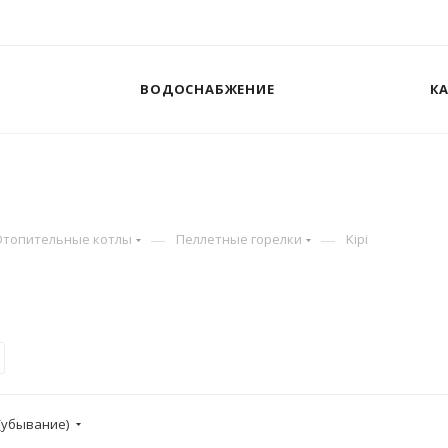
ВОДОСНАБЖЕНИЕ
К
—
—
Отопительные котлы
Пеллетные горелки
Kipi
(убывание)