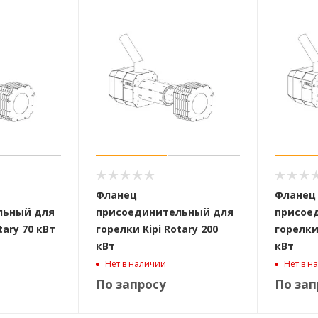
Фланец
Фланец
льный для
присоединительный для
присое
tary 70 кВт
горелки Kipi Rotary 200
горелки 
кВт
кВт
Нет в наличии
Нет в н
По запросу
По зап