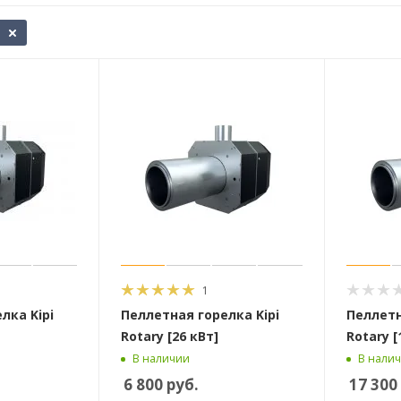
1
лка Kipi
Пеллетная горелка Kipi
Пеллетн
Rotary [26 кВт]
Rotary [
В наличии
В нали
6 800
руб.
17 300