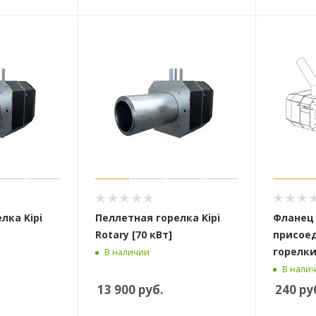
лка Kipi
Пеллетная горелка Kipi
Фланец
Rotary [70 кВт]
присое
горелки 
В наличии
В нали
13 900
руб.
240
ру