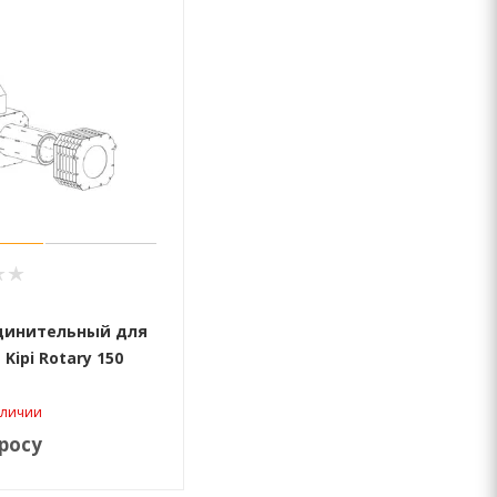
динительный для
Kipi Rotary 150
аличии
росу