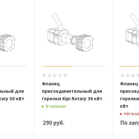
Фланец
Фланец
льный для
присоединительный для
присое
tary 50 кВт
горелки Kipi Rotary 36 кВт
горелки 
кВт
В наличии
Нет в н
290
руб.
По зап