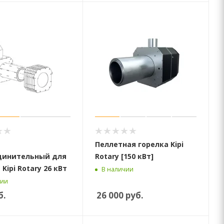
Пеллетная горелка Kipi
динительный для
Rotary [150 кВт]
Kipi Rotary 26 кВт
В наличии
чии
б.
26 000
руб.