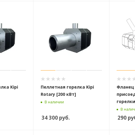
лка Kipi
Пеллетная горелка Kipi
Фланец
Rotary [200 кВт]
присое
горелки 
В наличии
В нали
34 300
руб.
290
ру