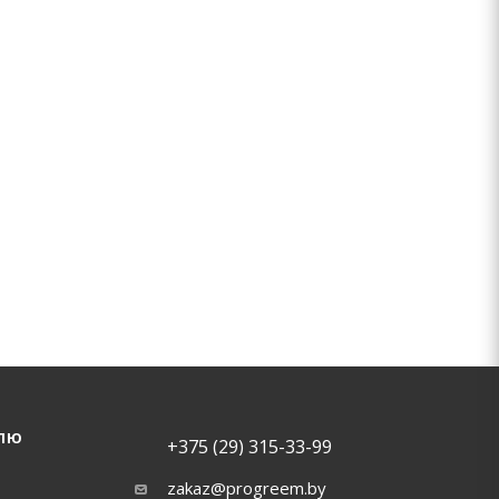
ЛЮ
+375 (29) 315-33-99
zakaz@progreem.by