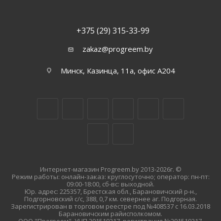
+375 (29) 315-33-99
zakaz@progreem.by
Минск, Казинца, 11а, офис А204
Интернет-магазин Progreem.by 2013-2026г. ©
Режим работы: онлайн-заказ: круглосуточно; оператор: пн-пт:
09:00-18:00, сб-вс: выходной.
Юр. адрес: 225357, Брестская обл., Барановичский р-н.,
Подгорновский с/с, 388, 0,7 км. севернее аг. Подгорная.
Зарегистрирован в торговом реестре под №408537 с 16.03.2018
Барановичским райисполкомом.