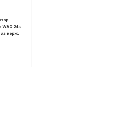
ятор
m WAO 24 с
из нерж.