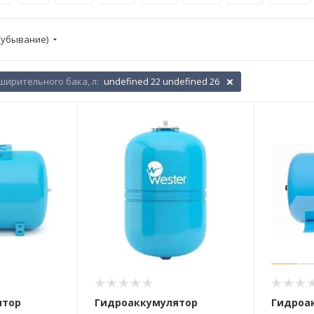
(убывание)
ирительного бака, л:
undefined 22 undefined 26
ятор
Гидроаккумулятор
Гидроа