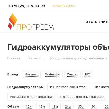
+375 (29) 315-33-99
ЗАКАЗАТЬ ЗВОНОК
ОТОПЛЕНИЕ
Гидроаккумуляторы объ
—
—
Главная
Каталог
Оборудование для водоснабжения
Бренд
Джилекс
Waterstry
Wester
IBO
Гидроаккумуляторы
Из нержавеющей стали
Для част
Российского производства
Для поверхностных насосов
Объем
10 л
12 л
18 л
24 л
35 л
50 л
60 