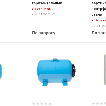
горизонтальный
вертик
контрфл
1
Нет в наличии
стали
Арт.: 1100002405
Нет в н
Арт.: 110
По запросу
По зап