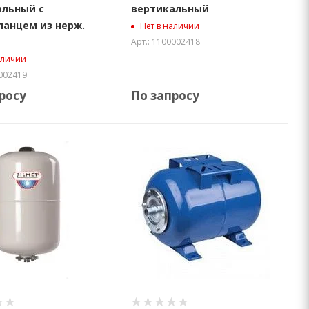
альный с
вертикальный
анцем из нерж.
Нет в наличии
Арт.: 1100002418
аличии
0002419
росу
По запросу