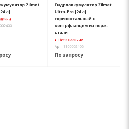
кумулятор Zilmet
Гидроаккумулятор Zilmet
24 л]
Ultra-Pro [24 л]
горизонтальный с
аличии
контрфланцем из нерж.
0002400
стали
Нет в наличии
Арт.: 1100002406
росу
По запросу