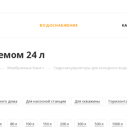
ВОДОСНАБЖЕНИЕ
К
емом 24 л
—
—
Мембранные баки
Гидроаккумуляторы для холодного вод
ного дома
Для насосной станции
Для скважины
Горизонт
л
80 л
100 л
150 л
200 л
300 л
500 л
1000 л