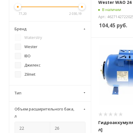
Wester WAO 24
В наличии
77,20
2 030,19
Арт.: 462714272202
104,45
руб.
Бренд
Waterstry
Wester
IBO
Джилекс
Zilmet
Тип
Объем расширительного бака,
л
Гидроаккумулят
л]