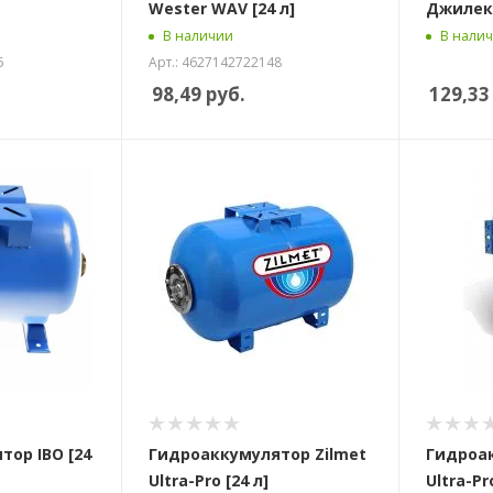
Wester WAV [24 л]
Джилекс
В наличии
В нали
5
Арт.: 4627142722148
98,49
руб.
129,33
ор IBO [24
Гидроаккумулятор Zilmet
Гидроак
Ultra-Pro [24 л]
Ultra-Pro