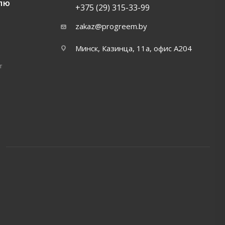
ЛЮ
+375 (29) 315-33-99
zakaz@progreem.by
Минск, Казинца, 11а, офис А204
т