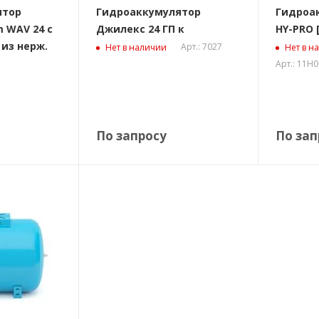
ятор
Гидроаккумулятор
Гидроак
 WAV 24 с
Джилекс 24 ГП к
HY-PRO [
из нерж.
Арт.: 7027
Нет в наличии
Нет в н
Арт.: 11H
По запросу
По зап