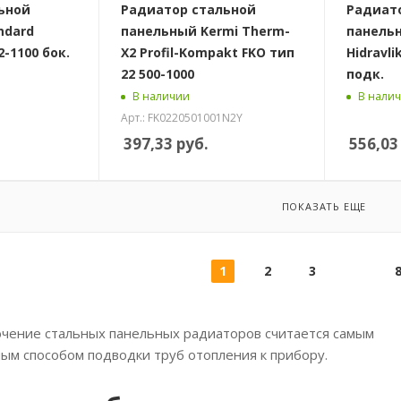
ьной
Радиатор стальной
Радиат
ndard
панельный Kermi Therm-
панельн
2-1100 бок.
X2 Profil-Kompakt FKO тип
Hidravli
22 500-1000
подк.
В наличии
В нали
Арт.: FK0220501001N2Y
397,33
руб.
556,03
ПОКАЗАТЬ ЕЩЕ
1
2
3
чение стальных панельных радиаторов считается самым
ым способом подводки труб отопления к прибору.