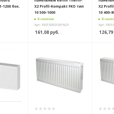
ndard
панельный Kermi Therm-
панельн
1-1200 бок.
X2 Profil-Kompakt FKO тип
X2 Prof
10 500-1000
10 400-8
В наличии
В нали
Арт.: FK0100501001N2Y
Арт.: FK0
161,08
руб.
126,79