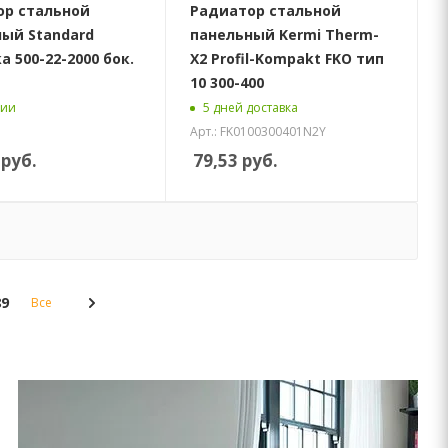
ор стальной
Радиатор стальной
ый Standard
панельный Kermi Therm-
ka 500-22-2000 бок.
X2 Profil-Kompakt FKO тип
10 300-400
чии
5 дней доставка
Арт.: FK0100300401N2Y
руб.
79,53
руб.
89
Все