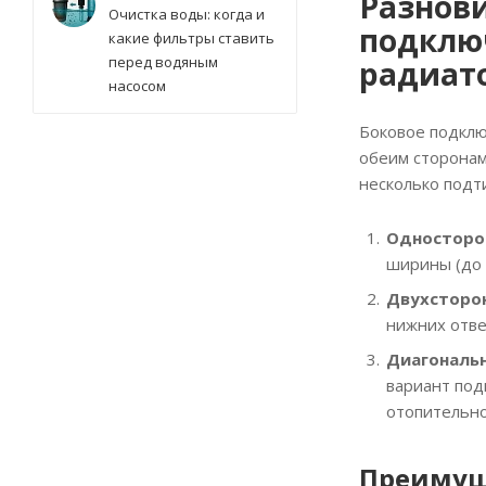
Разнови
Очистка воды: когда и
подклю
какие фильтры ставить
перед водяным
радиат
насосом
Боковое подклю
обеим сторонам
несколько подт
Односторо
ширины (до 
Двухсторо
нижних отве
Диагональ
вариант под
отопительно
Преимущ