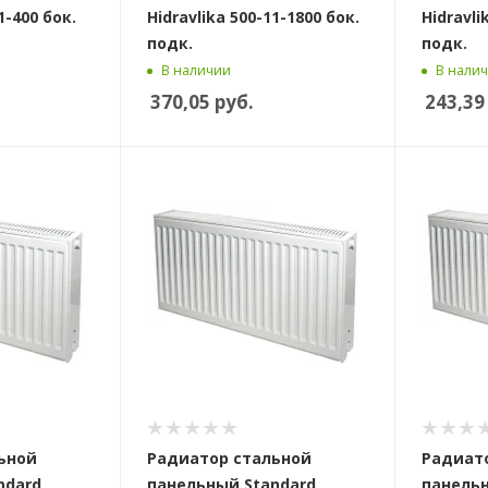
1-400 бок.
Hidravlika 500-11-1800 бок.
Hidravli
подк.
подк.
В наличии
В нали
370,05
руб.
243,39
ьной
Радиатор стальной
Радиат
ndard
панельный Standard
панельн