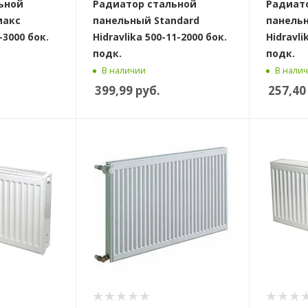
ьной
Радиатор стальной
Радиат
макс
панельный Standard
панельн
-3000 бок.
Hidravlika 500-11-2000 бок.
Hidravli
подк.
подк.
В наличии
В нали
399,99
руб.
257,40