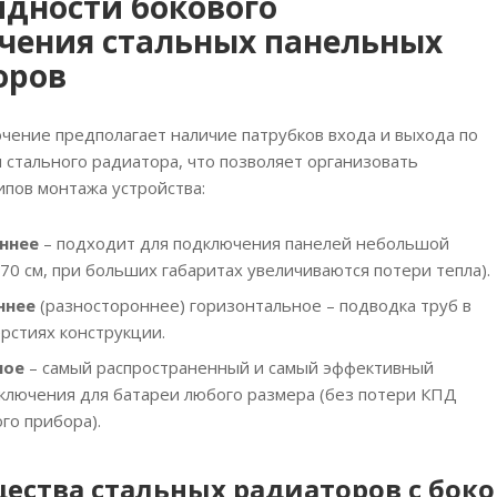
дности бокового
чения стальных панельных
оров
чение предполагает наличие патрубков входа и выхода по
 стального радиатора, что позволяет организовать
ипов монтажа устройства:
ннее
– подходит для подключения панелей небольшой
70 см, при больших габаритах увеличиваются потери тепла).
ннее
(разностороннее) горизонтальное – подводка труб в
рстиях конструкции.
ное
– самый распространенный и самый эффективный
ключения для батареи любого размера (без потери КПД
го прибора).
ества стальных радиаторов с бо