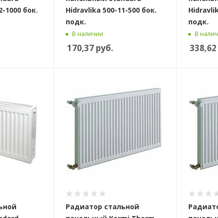
2-1000 бок.
Hidravlika 500-11-500 бок.
Hidravli
подк.
подк.
В наличии
В нали
170,37
руб.
338,62
ьной
Радиатор стальной
Радиат