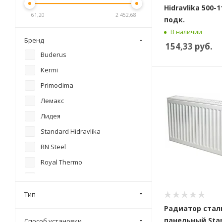
Hidravlika 500-1
61,20
2 452,68
подк.
В наличии
Бренд
154,33
руб.
Buderus
Kermi
Primoclima
Лемакс
Лидея
Standard Hidravlika
RN Steel
Royal Thermo
Prado
Rens
Тип
Радиатор стал
панельный Sta
Способ установки