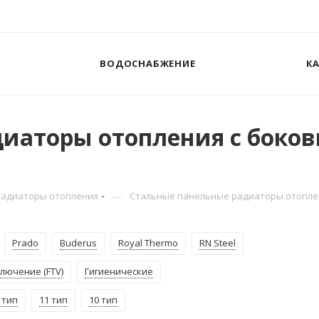
ВОДОСНАБЖЕНИЕ
К
диаторы отопления с бок
—
Радиаторы отопления
Стальные панельные радиаторы отопле
Prado
Buderus
Royal Thermo
RN Steel
лючение (FTV)
Гигиенические
 тип
11 тип
10 тип