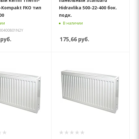
ый Kermi Therm-
панельный Standard
il-Kompakt FKO тип
Hidravlika 500-22-400 бок.
00
подк.
чии
В наличии
100400801N2Y
руб.
175,66
руб.