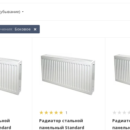
(убывание)
ючения:
Боковое
1
ьной
Радиатор стальной
Радиат
ndard
панельный Standard
панельн