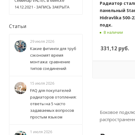
Семинар VALTEC в Минске
Радиатор стал
14.12.2021 - ЗАПИСЬ ЗАКРЫТА
панельный Sta
Hidravlika 500-2
подк.
Статьи
В наличии
29 июля 2026
331,12
руб.
Какие фитинги для труб
сэкономят время
монтажа: сравнение
типов соединений
15 июля 2026
FAQ для покупателей
радиаторов отопления:
ответы на 5 часто
задаваемых вопросов
Боковое подклю
простым языком
распространенн
1 июля 2026