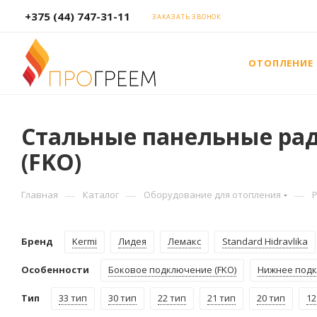
+375 (44) 747-31-11
ЗАКАЗАТЬ ЗВОНОК
ОТОПЛЕНИЕ
Стальные панельные ра
(FKO)
—
—
—
Главная
Каталог
Оборудование для отопления
Бренд
Kermi
Лидея
Лемакс
Standard Hidravlika
Особенности
Боковое подключение (FKO)
Нижнее подк
Тип
33 тип
30 тип
22 тип
21 тип
20 тип
12