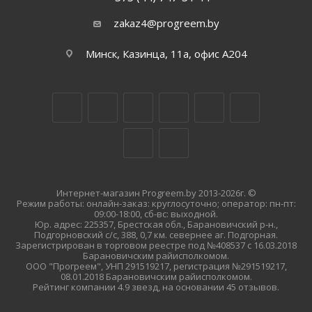
zakaz4@progreem.by
Минск, Казинца, 11а, офис А204
Интернет-магазин Progreem.by 2013-2026г. ©
Режим работы: онлайн-заказ: круглосуточно; оператор: пн-пт:
09:00-18:00, сб-вс: выходной.
Юр. адрес: 225357, Брестская обл., Барановичский р-н.,
Подгорновский с/с, 388, 0,7 км. севернее аг. Подгорная.
Зарегистрирован в торговом реестре под №408537 с 16.03.2018
Барановичским райисполкомом.
ООО "Прогреем", УНП 291519217, регистрация №291519217,
08.01.2018 Барановичским райисполкомом.
Рейтинг компании 4.9 звезд, на основании 45 отзывов.