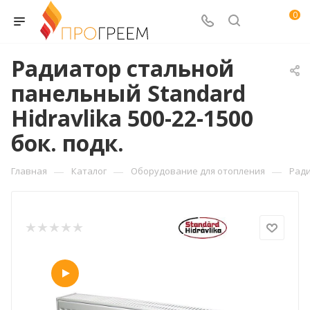
0
Радиатор стальной
панельный Standard
Hidravlika 500-22-1500
бок. подк.
—
—
—
Главная
Каталог
Оборудование для отопления
Рад