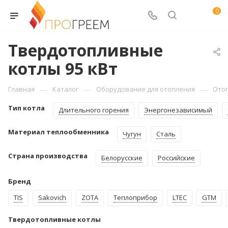
0
Твердотопливные
котлы 95 кВт
—
—
—
Главная
Каталог
Оборудование для отопления
Ото
Тип котла
Длительного горения
Энергонезависимый
Материал теплообменника
Чугун
Сталь
Страна производства
Белорусские
Российские
Бренд
TIS
Sakovich
ZOTA
Теплоприбор
LTEC
GTM
Твердотопливные котлы