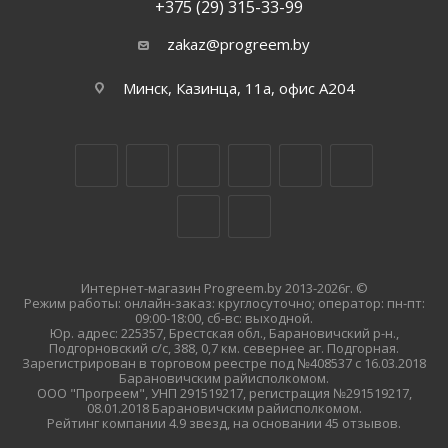
+375 (29) 315-33-99
zakaz@progreem.by
Минск, Казинца, 11а, офис А204
Интернет-магазин Progreem.by 2013-2026г. ©
Режим работы: онлайн-заказ: круглосуточно; оператор: пн-пт:
09:00-18:00, сб-вс: выходной.
Юр. адрес: 225357, Брестская обл., Барановичский р-н.,
Подгорновский с/с, 388, 0,7 км. севернее аг. Подгорная.
Зарегистрирован в торговом реестре под №408537 с 16.03.2018
Барановичским райисполкомом.
ООО "Прогреем", УНП 291519217, регистрация №291519217,
08.01.2018 Барановичским райисполкомом.
Рейтинг компании 4.9 звезд, на основании 45 отзывов.