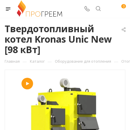
0
Твердотопливный
котел Kronas Unic New
[98 кВт]
—
—
—
Главная
Каталог
Оборудование для отопления
Ото