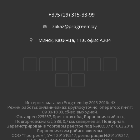
+375 (29) 315-33-99
zakaz@progreem.by
Минск, Казинца, 11а, офис А204
Интернет-магазин Progreem.by 2013-2026г. ©
Режим работы: онлайн-заказ: круглосуточно; оператор: пн-пт:
09:00-18:00, сб-вс: выходной.
Юр. адрес: 225357, Брестская обл., Барановичский р-н.,
Подгорновский с/с, 388, 0,7 км. севернее аг. Подгорная.
Зарегистрирован в торговом реестре под №408537 с 16.03.2018
Барановичским райисполкомом.
ООО "Прогреем", УНП 291519217, регистрация №291519217,