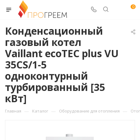
0
Конденсационный
газовый котел
Vaillant ecoTEC plus VU
35CS/1-5
одноконтурный
турбированный [35
кВт]
—
—
—
Главная
Каталог
Оборудование для отопления
Ото