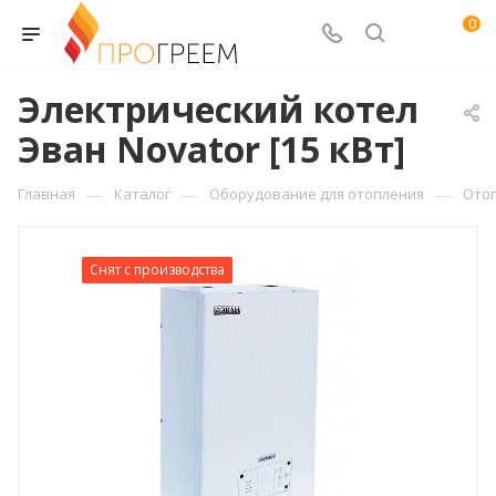
0
Электрический котел
Эван Novator [15 кВт]
—
—
—
Главная
Каталог
Оборудование для отопления
Ото
Снят с производства