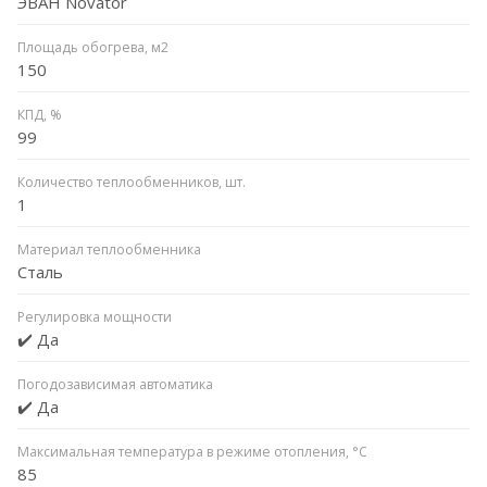
ЭВАН Novator
Площадь обогрева, м2
150
КПД, %
99
Количество теплообменников, шт.
1
Материал теплообменника
Сталь
Регулировка мощности
✔️ Да
Погодозависимая автоматика
✔️ Да
Максимальная температура в режиме отопления, °C
85