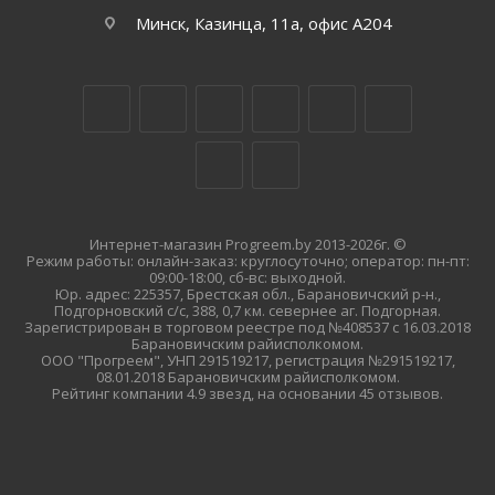
Минск, Казинца, 11а, офис А204
Интернет-магазин Progreem.by 2013-2026г. ©
Режим работы: онлайн-заказ: круглосуточно; оператор: пн-пт:
09:00-18:00, сб-вс: выходной.
Юр. адрес: 225357, Брестская обл., Барановичский р-н.,
Подгорновский с/с, 388, 0,7 км. севернее аг. Подгорная.
Зарегистрирован в торговом реестре под №408537 с 16.03.2018
Барановичским райисполкомом.
ООО "Прогреем", УНП 291519217, регистрация №291519217,
08.01.2018 Барановичским райисполкомом.
Рейтинг компании 4.9 звезд, на основании 45 отзывов.