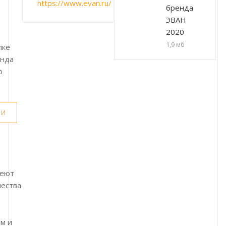
https://www.evan.ru/
бренда
ЭВАН
2020
1,9 мб
пке
енда
о
ЛИ
меют
ества
м и