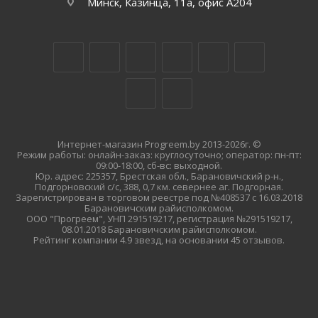
Минск, Казинца, 11а, офис А204
Интернет-магазин Progreem.by 2013-2026г. ©
Режим работы: онлайн-заказ: круглосуточно; оператор: пн-пт:
09:00-18:00, сб-вс: выходной.
Юр. адрес: 225357, Брестская обл., Барановичский р-н.,
Подгорновский с/с, 388, 0,7 км. севернее аг. Подгорная.
Зарегистрирован в торговом реестре под №408537 с 16.03.2018
Барановичским райисполкомом.
ООО "Прогреем", УНП 291519217, регистрация №291519217,
08.01.2018 Барановичским райисполкомом.
Рейтинг компании 4.9 звезд, на основании 45 отзывов.