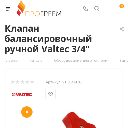
0
Клапан
балансировочный
ручной Valtec 3/4"
—
—
—
Главная
Каталог
Оборудование для отопления
Зап
Артикул:
VT.054.N.05