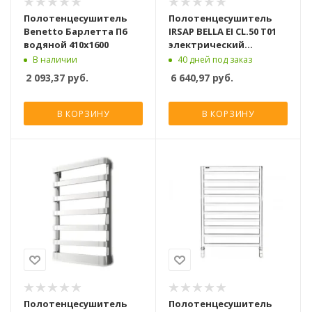
Полотенцесушитель
Полотенцесушитель
Benetto Барлетта П6
IRSAP BELLA EI CL.50 T01
водяной 410х1600
электрический
1200x532, хром
В наличии
40 дней под заказ
2 093,37
руб.
6 640,97
руб.
В КОРЗИНУ
В КОРЗИНУ
Полотенцесушитель
Полотенцесушитель