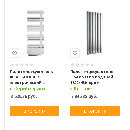
Полотенцесушитель
Полотенцесушитель
IRSAP SOUL AIR
IRSAP STEP V водяной
электрический
1800x430, хром
1418x550, белый
40 дней под заказ
В наличии
3 629,36
руб.
7 846,35
руб.
В КОРЗИНУ
В КОРЗИНУ