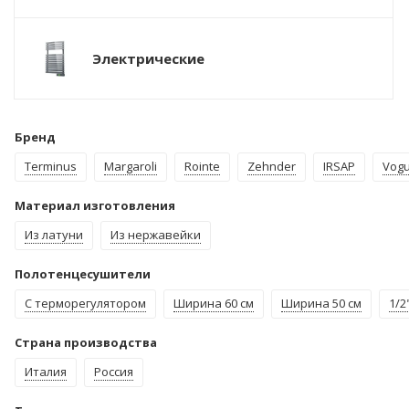
Электрические
Бренд
Terminus
Margaroli
Rointe
Zehnder
IRSAP
Vog
Материал изготовления
Из латуни
Из нержавейки
Полотенцесушители
С терморегулятором
Ширина 60 см
Ширина 50 см
1/2
Страна производства
Италия
Россия