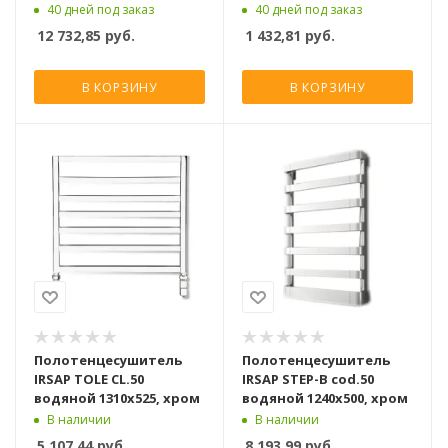
1255x500, черный хром
1462x580, белый
40 дней под заказ
40 дней под заказ
12 732,85
руб.
1 432,81
руб.
В КОРЗИНУ
В КОРЗИНУ
Полотенцесушитель
Полотенцесушитель
IRSAP TOLE CL.50
IRSAP STEP-B cod.50
водяной 1310x525, хром
водяной 1240x500, хром
В наличии
В наличии
5 107,44
руб.
8 193,99
руб.