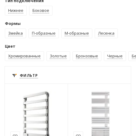
Тип подключения
Нижнее
Боковое
Формы
Змейка
П-образные
М-образные
Лесенка
Цвет
Хромированные
Золотые
Бронзовые
Черные
Б
ФИЛЬТР