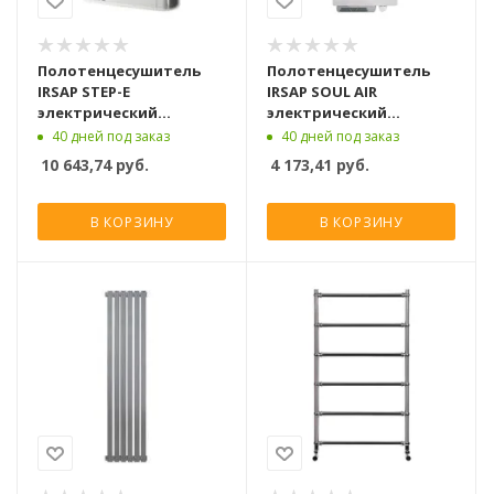
Полотенцесушитель
Полотенцесушитель
IRSAP STEP-E
IRSAP SOUL AIR
электрический
электрический
1255x500, хром
1754x550, белый
40 дней под заказ
40 дней под заказ
10 643,74
руб.
4 173,41
руб.
В КОРЗИНУ
В КОРЗИНУ