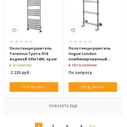
Полотенцесушитель
Полотенцесушитель
Terminus Грета П18
Vogue London
водяной 535х1400, хром
комбинированный
750x500, хром
В наличии
Нет в наличии
2 220
руб.
По запросу
В КОРЗИНУ
ПОД ЗАКАЗ
ПОКАЗАТЬ ЕЩЕ
1
2
3
4
Все