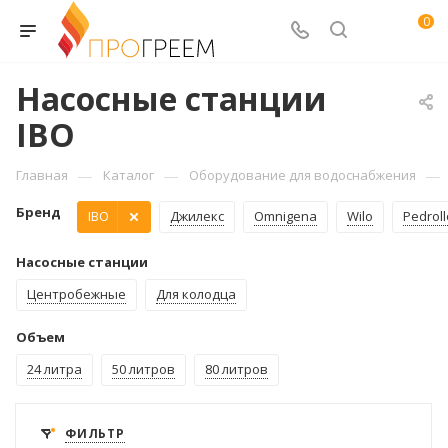
0
Насосные станции
IBO
—
—
—
Главная
Каталог
Оборудование для водоснабжения
Бренд
IBO
Джилекс
Omnigena
Wilo
Pedroll
Насосные станции
Центробежные
Для колодца
Объем
24 литра
50 литров
80 литров
ФИЛЬТР