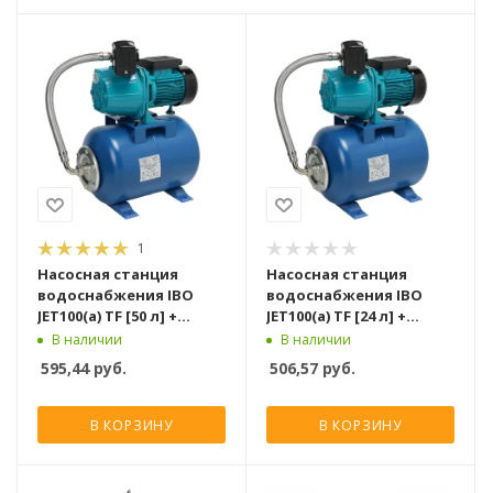
1
Насосная станция
Насосная станция
водоснабжения IBO
водоснабжения IBO
JET100(a) TF [50 л] +
JET100(a) TF [24 л] +
сух,ход
сух,ход
В наличии
В наличии
595,44
руб.
506,57
руб.
В КОРЗИНУ
В КОРЗИНУ