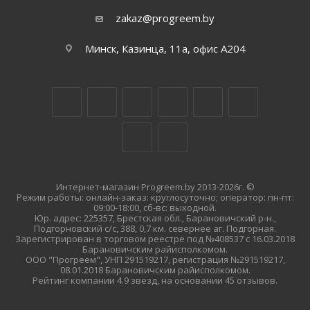
zakaz@progreem.by
Минск, Казинца, 11а, офис А204
Интернет-магазин Progreem.by 2013-2026г. ©
Режим работы: онлайн-заказ: круглосуточно; оператор: пн-пт:
09:00-18:00, сб-вс: выходной.
Юр. адрес: 225357, Брестская обл., Барановичский р-н.,
Подгорновский с/с, 388, 0,7 км. севернее аг. Подгорная.
Зарегистрирован в торговом реестре под №408537 с 16.03.2018
Барановичским райисполкомом.
ООО "Прогреем", УНП 291519217, регистрация №291519217,
08.01.2018 Барановичским райисполкомом.
Рейтинг компании 4.9 звезд, на основании 45 отзывов.