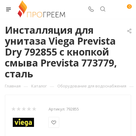
0
Инсталляция для
унитаза Viega Prevista
Dry 792855 с кнопкой
смыва Prevista 773779,
сталь
—
—
—
Главная
Каталог
Оборудование для водоснабжения
Артикул:
792855